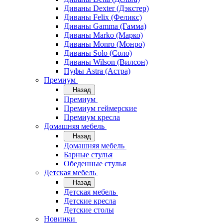
Диваны Dexter (Дэкстер)
Диваны Felix (Феликс)
Диваны Gamma (Гамма)
Диваны Marko (Марко)
Диваны Monro (Монро)
Диваны Solo (Соло)
Диваны Wilson (Вилсон)
Пуфы Astra (Астра)
Премиум
Назад
Премиум
Премиум геймерские
Премиум кресла
Домашняя мебель
Назад
Домашняя мебель
Барные стулья
Обеденные стулья
Детская мебель
Назад
Детская мебель
Детские кресла
Детские столы
Новинки