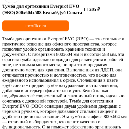
Тумба для оргтехники Everprof EVO
11 205 ₽
(ЭВО) 800х604x588 Белый/Дуб Соната
mcoffice.ru
Тумба для оргтехники Everprof EVO (ЭВО) — это стильное и
практичное решение для офисного пространства, которое
позволяет удобно организовать хранение техники и
документов. С габаритами 800х604 мм и высотой 588 мм, эта
офисная тумба идеально подходит для размещения в рабочей
зоне, не занимая много места, но при этом предлагая
достаточно места для хранения. Выполненная из ЛДСП, она
отличается прочностью и долговечностью, что важно для
ежедневного использования в офисе. Столешница в цвете
«дуб соната» придаёт тумбе натуральный и стильный вид,
добавляя в интерьер офиса тепло и уют. Белый каркас
подчёркивает её современный и лаконичный стиль, идеально
сочетаясь с древесной текстурой. Тумба для оргтехники
Everprof EVO (ЭВО) оснащена двумя удобными дверцами с
чёрными ручками, которые добавляют стильный акцент и
удобство при использовании. Эта тумба для офиса 800х604 мм
— отличный выбор для тех, кто ценит качество и
функциональность. Она поможет эффективно организовать