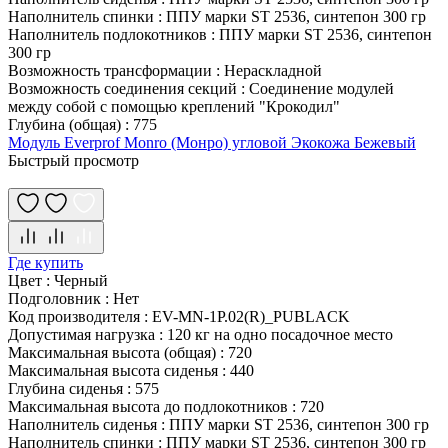
Наполнитель спинки
:
ППУ марки ST 2536, синтепон 300 гр
Наполнитель подлокотников
:
ППУ марки ST 2536, синтепон
300 гр
Возможность трансформации
:
Нераскладной
Возможность соединения секций
:
Соединение модулей
между собой с помощью креплений "Крокодил"
Глубина (общая)
:
775
Модуль Everprof Monro (Монро) угловой Экокожа Бежевый
Быстрый просмотр
Где купить
Цвет
:
Черный
Подголовник
:
Нет
Код производителя
:
EV-MN-1P.02(R)_PUBLACK
Допустимая нагрузка
:
120 кг на одно посадочное место
Максимальная высота (общая)
:
720
Максимальная высота сиденья
:
440
Глубина сиденья
:
575
Максимальная высота до подлокотников
:
720
Наполнитель сиденья
:
ППУ марки ST 2536, синтепон 300 гр
Наполнитель спинки
:
ППУ марки ST 2536, синтепон 300 гр