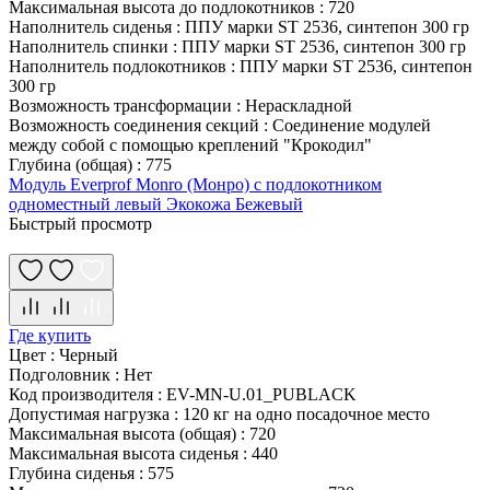
Максимальная высота до подлокотников
:
720
Наполнитель сиденья
:
ППУ марки ST 2536, синтепон 300 гр
Наполнитель спинки
:
ППУ марки ST 2536, синтепон 300 гр
Наполнитель подлокотников
:
ППУ марки ST 2536, синтепон
300 гр
Возможность трансформации
:
Нераскладной
Возможность соединения секций
:
Соединение модулей
между собой с помощью креплений "Крокодил"
Глубина (общая)
:
775
Модуль Everprof Monro (Монро) с подлокотником
одноместный левый Экокожа Бежевый
Быстрый просмотр
Где купить
Цвет
:
Черный
Подголовник
:
Нет
Код производителя
:
EV-MN-U.01_PUBLACK
Допустимая нагрузка
:
120 кг на одно посадочное место
Максимальная высота (общая)
:
720
Максимальная высота сиденья
:
440
Глубина сиденья
:
575