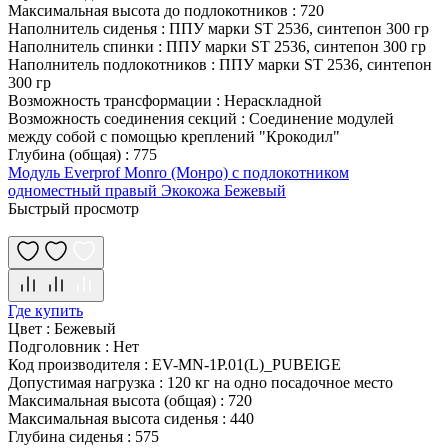
Максимальная высота до подлокотников
:
720
Наполнитель сиденья
:
ППУ марки ST 2536, синтепон 300 гр
Наполнитель спинки
:
ППУ марки ST 2536, синтепон 300 гр
Наполнитель подлокотников
:
ППУ марки ST 2536, синтепон
300 гр
Возможность трансформации
:
Нераскладной
Возможность соединения секций
:
Соединение модулей
между собой с помощью креплений "Крокодил"
Глубина (общая)
:
775
Модуль Everprof Monro (Монро) с подлокотником
одноместный правый Экокожа Бежевый
Быстрый просмотр
Где купить
Цвет
:
Бежевый
Подголовник
:
Нет
Код производителя
:
EV-MN-1P.01(L)_PUBEIGE
Допустимая нагрузка
:
120 кг на одно посадочное место
Максимальная высота (общая)
:
720
Максимальная высота сиденья
:
440
Глубина сиденья
:
575