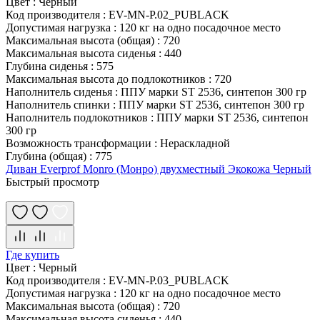
Цвет
:
Черный
Код производителя
:
EV-MN-P.02_PUBLACK
Допустимая нагрузка
:
120 кг на одно посадочное место
Максимальная высота (общая)
:
720
Максимальная высота сиденья
:
440
Глубина сиденья
:
575
Максимальная высота до подлокотников
:
720
Наполнитель сиденья
:
ППУ марки ST 2536, синтепон 300 гр
Наполнитель спинки
:
ППУ марки ST 2536, синтепон 300 гр
Наполнитель подлокотников
:
ППУ марки ST 2536, синтепон
300 гр
Возможность трансформации
:
Нераскладной
Глубина (общая)
:
775
Диван Everprof Monro (Монро) двухместный Экокожа Черный
Быстрый просмотр
Где купить
Цвет
:
Черный
Код производителя
:
EV-MN-P.03_PUBLACK
Допустимая нагрузка
:
120 кг на одно посадочное место
Максимальная высота (общая)
:
720
Максимальная высота сиденья
:
440