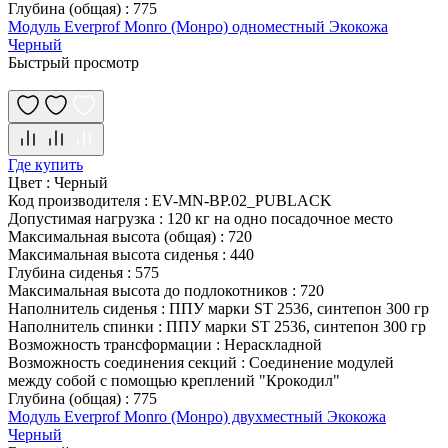
Глубина (общая)
:
775
Модуль Everprof Monro (Монро) одноместный Экокожа
Черный
Быстрый просмотр
Где купить
Цвет
:
Черный
Код производителя
:
EV-MN-BP.02_PUBLACK
Допустимая нагрузка
:
120 кг на одно посадочное место
Максимальная высота (общая)
:
720
Максимальная высота сиденья
:
440
Глубина сиденья
:
575
Максимальная высота до подлокотников
:
720
Наполнитель сиденья
:
ППУ марки ST 2536, синтепон 300 гр
Наполнитель спинки
:
ППУ марки ST 2536, синтепон 300 гр
Возможность трансформации
:
Нераскладной
Возможность соединения секций
:
Соединение модулей
между собой с помощью креплений "Крокодил"
Глубина (общая)
:
775
Модуль Everprof Monro (Монро) двухместный Экокожа
Черный