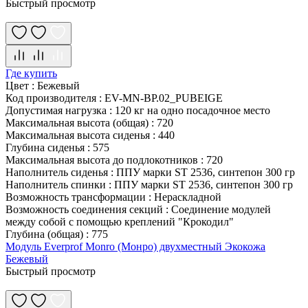
Быстрый просмотр
Где купить
Цвет
:
Бежевый
Код производителя
:
EV-MN-BP.02_PUBEIGE
Допустимая нагрузка
:
120 кг на одно посадочное место
Максимальная высота (общая)
:
720
Максимальная высота сиденья
:
440
Глубина сиденья
:
575
Максимальная высота до подлокотников
:
720
Наполнитель сиденья
:
ППУ марки ST 2536, синтепон 300 гр
Наполнитель спинки
:
ППУ марки ST 2536, синтепон 300 гр
Возможность трансформации
:
Нераскладной
Возможность соединения секций
:
Соединение модулей
между собой с помощью креплений "Крокодил"
Глубина (общая)
:
775
Модуль Everprof Monro (Монро) двухместный Экокожа
Бежевый
Быстрый просмотр