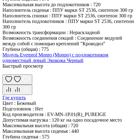
Максимальная высота до подлокотников
:
720
Наполнитель сиденья
:
ППУ марки ST 2536, синтепон 300 гр
Наполнитель спинки
:
ППУ марки ST 2536, синтепон 300 гр
Наполнитель подлокотников
:
ППУ марки ST 2536, синтепон
300 гр
Возможность трансформации
:
Нераскладной
Возможность соединения секций
:
Соединение модулей
между собой с помощью креплений "Крокодил"
Глубина (общая)
:
775
Модуль Everprof Monro (Монро) с подлокотником
одноместный левый Экокожа Черный
Быстрый просмотр
Где купить
Цвет
:
Бежевый
Подголовник
:
Нет
Код производителя
:
EV-MN-1P.01(R)_PUBEIGE
Допустимая нагрузка
:
120 кг на одно посадочное место
Максимальная высота (общая)
:
720
Максимальная высота сиденья
:
440
Глубина сиденья
:
575