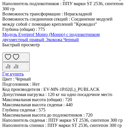
Наполнитель подлокотников
:
ППУ марки ST 2536, синтепон
300 гр
Возможность трансформации
:
Нераскладной
Возможность соединения секций
:
Соединение модулей
между собой с помощью креплений "Крокодил"
Глубина (общая)
:
775
Модуль Everprof Monro (Монро) с подлокотником
двухместный правый Экокожа Черный
Быстрый просмотр
Где купить
Цвет
:
Черный
Подголовник
:
Нет
Код производителя
:
EV-MN-1P.02(L)_PUBLACK
Допустимая нагрузка
:
120 кг на одно посадочное место
Максимальная высота (общая)
:
720
Максимальная высота сиденья
:
440
Глубина сиденья
:
575
Максимальная высота до подлокотников
:
720
Наполнитель сиденья
:
ППУ марки ST 2536, синтепон 300 гр
Наполнитель спинки
:
ППУ марки ST 2536, синтепон 300 гр