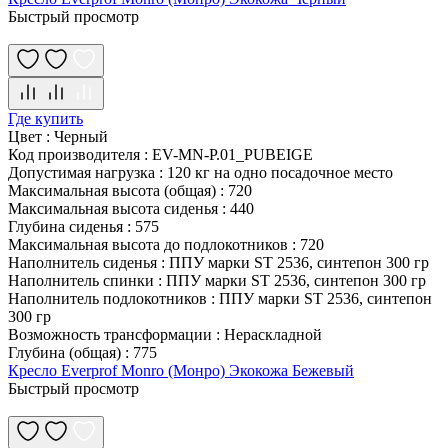
Быстрый просмотр
Где купить
Цвет
:
Черный
Код производителя
:
EV-MN-P.01_PUBEIGE
Допустимая нагрузка
:
120 кг на одно посадочное место
Максимальная высота (общая)
:
720
Максимальная высота сиденья
:
440
Глубина сиденья
:
575
Максимальная высота до подлокотников
:
720
Наполнитель сиденья
:
ППУ марки ST 2536, синтепон 300 гр
Наполнитель спинки
:
ППУ марки ST 2536, синтепон 300 гр
Наполнитель подлокотников
:
ППУ марки ST 2536, синтепон
300 гр
Возможность трансформации
:
Нераскладной
Глубина (общая)
:
775
Кресло Everprof Monro (Монро) Экокожа Бежевый
Быстрый просмотр