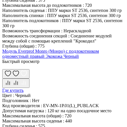
Глубина сиденья
:
575
Максимальная высота до подлокотников
:
720
Наполнитель сиденья
:
ППУ марки ST 2536, синтепон 300 гр
Наполнитель спинки
:
ППУ марки ST 2536, синтепон 300 гр
Наполнитель подлокотников
:
ППУ марки ST 2536, синтепон
300 гр
Возможность трансформации
:
Нераскладной
Возможность соединения секций
:
Соединение модулей
между собой с помощью креплений "Крокодил"
Глубина (общая)
:
775
Модуль Everprof Monro (Монро) с подлокотником
одноместный правый Экокожа Черный
Быстрый просмотр
Где купить
Цвет
:
Черный
Подголовник
:
Нет
Код производителя
:
EV-MN-1P.01(L)_PUBLACK
Допустимая нагрузка
:
120 кг на одно посадочное место
Максимальная высота (общая)
:
720
Максимальная высота сиденья
:
440
Глубина сиденья
:
575