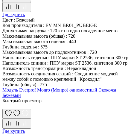
Где купить
Цвет
:
Бежевый
Код производителя
:
EV-MN-BP.01_PUBEIGE
Допустимая нагрузка
:
120 кг на одно посадочное место
Максимальная высота (общая)
:
720
Максимальная высота сиденья
:
440
Глубина сиденья
:
575
Максимальная высота до подлокотников
:
720
Наполнитель сиденья
:
ППУ марки ST 2536, синтепон 300 гр
Наполнитель спинки
:
ППУ марки ST 2536, синтепон 300 гр
Возможность трансформации
:
Нераскладной
Возможность соединения секций
:
Соединение модулей
между собой с помощью креплений "Крокодил"
Глубина (общая)
:
775
Модуль Everprof Monro (Монро) одноместный Экокожа
Бежевый
Быстрый просмотр
Где купить