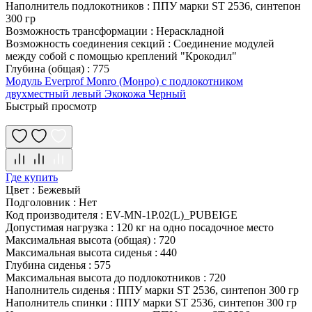
Наполнитель подлокотников
:
ППУ марки ST 2536, синтепон
300 гр
Возможность трансформации
:
Нераскладной
Возможность соединения секций
:
Соединение модулей
между собой с помощью креплений "Крокодил"
Глубина (общая)
:
775
Модуль Everprof Monro (Монро) с подлокотником
двухместный левый Экокожа Черный
Быстрый просмотр
Где купить
Цвет
:
Бежевый
Подголовник
:
Нет
Код производителя
:
EV-MN-1P.02(L)_PUBEIGE
Допустимая нагрузка
:
120 кг на одно посадочное место
Максимальная высота (общая)
:
720
Максимальная высота сиденья
:
440
Глубина сиденья
:
575
Максимальная высота до подлокотников
:
720
Наполнитель сиденья
:
ППУ марки ST 2536, синтепон 300 гр
Наполнитель спинки
:
ППУ марки ST 2536, синтепон 300 гр