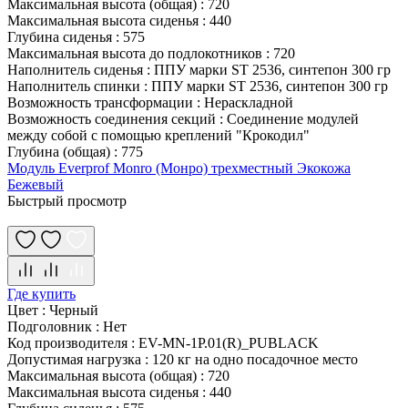
Максимальная высота (общая)
:
720
Максимальная высота сиденья
:
440
Глубина сиденья
:
575
Максимальная высота до подлокотников
:
720
Наполнитель сиденья
:
ППУ марки ST 2536, синтепон 300 гр
Наполнитель спинки
:
ППУ марки ST 2536, синтепон 300 гр
Возможность трансформации
:
Нераскладной
Возможность соединения секций
:
Соединение модулей
между собой с помощью креплений "Крокодил"
Глубина (общая)
:
775
Модуль Everprof Monro (Монро) трехместный Экокожа
Бежевый
Быстрый просмотр
Где купить
Цвет
:
Черный
Подголовник
:
Нет
Код производителя
:
EV-MN-1P.01(R)_PUBLACK
Допустимая нагрузка
:
120 кг на одно посадочное место
Максимальная высота (общая)
:
720
Максимальная высота сиденья
:
440