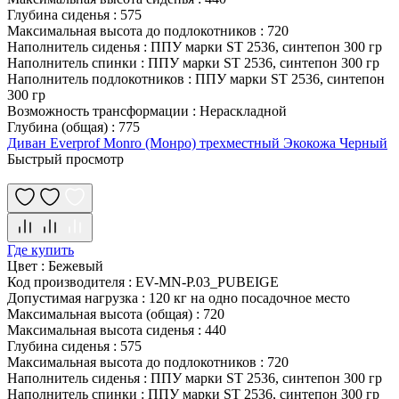
Глубина сиденья
:
575
Максимальная высота до подлокотников
:
720
Наполнитель сиденья
:
ППУ марки ST 2536, синтепон 300 гр
Наполнитель спинки
:
ППУ марки ST 2536, синтепон 300 гр
Наполнитель подлокотников
:
ППУ марки ST 2536, синтепон
300 гр
Возможность трансформации
:
Нераскладной
Глубина (общая)
:
775
Диван Everprof Monro (Монро) трехместный Экокожа Черный
Быстрый просмотр
Где купить
Цвет
:
Бежевый
Код производителя
:
EV-MN-P.03_PUBEIGE
Допустимая нагрузка
:
120 кг на одно посадочное место
Максимальная высота (общая)
:
720
Максимальная высота сиденья
:
440
Глубина сиденья
:
575
Максимальная высота до подлокотников
:
720
Наполнитель сиденья
:
ППУ марки ST 2536, синтепон 300 гр
Наполнитель спинки
:
ППУ марки ST 2536, синтепон 300 гр