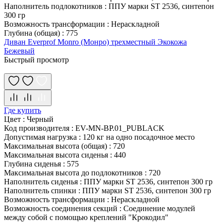
Наполнитель подлокотников
:
ППУ марки ST 2536, синтепон
300 гр
Возможность трансформации
:
Нераскладной
Глубина (общая)
:
775
Диван Everprof Monro (Монро) трехместный Экокожа
Бежевый
Быстрый просмотр
Где купить
Цвет
:
Черный
Код производителя
:
EV-MN-BP.01_PUBLACK
Допустимая нагрузка
:
120 кг на одно посадочное место
Максимальная высота (общая)
:
720
Максимальная высота сиденья
:
440
Глубина сиденья
:
575
Максимальная высота до подлокотников
:
720
Наполнитель сиденья
:
ППУ марки ST 2536, синтепон 300 гр
Наполнитель спинки
:
ППУ марки ST 2536, синтепон 300 гр
Возможность трансформации
:
Нераскладной
Возможность соединения секций
:
Соединение модулей
между собой с помощью креплений "Крокодил"