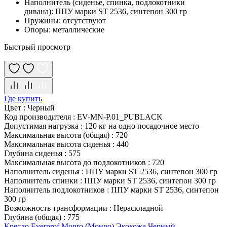
Наполнитель (сиденье, спинка, подлокотники
дивана): ППУ марки ST 2536, синтепон 300 гр
Пружины: отсутствуют
Опоры: металлические
Быстрый просмотр
Где купить
Цвет
:
Черный
Код производителя
:
EV-MN-P.01_PUBLACK
Допустимая нагрузка
:
120 кг на одно посадочное место
Максимальная высота (общая)
:
720
Максимальная высота сиденья
:
440
Глубина сиденья
:
575
Максимальная высота до подлокотников
:
720
Наполнитель сиденья
:
ППУ марки ST 2536, синтепон 300 гр
Наполнитель спинки
:
ППУ марки ST 2536, синтепон 300 гр
Наполнитель подлокотников
:
ППУ марки ST 2536, синтепон
300 гр
Возможность трансформации
:
Нераскладной
Глубина (общая)
:
775
Кресло Everprof Monro (Монро) Экокожа Черный