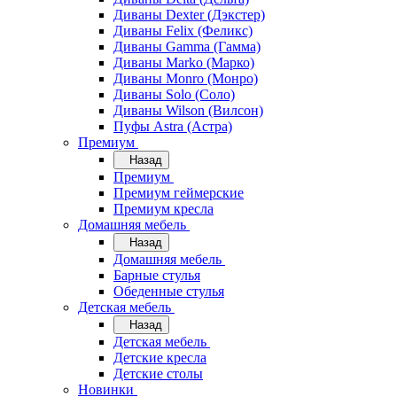
Диваны Dexter (Дэкстер)
Диваны Felix (Феликс)
Диваны Gamma (Гамма)
Диваны Marko (Марко)
Диваны Monro (Монро)
Диваны Solo (Соло)
Диваны Wilson (Вилсон)
Пуфы Astra (Астра)
Премиум
Назад
Премиум
Премиум геймерские
Премиум кресла
Домашняя мебель
Назад
Домашняя мебель
Барные стулья
Обеденные стулья
Детская мебель
Назад
Детская мебель
Детские кресла
Детские столы
Новинки