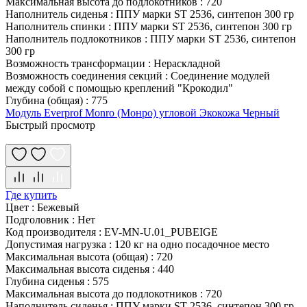
Максимальная высота до подлокотников
:
720
Наполнитель сиденья
:
ППУ марки ST 2536, синтепон 300 гр
Наполнитель спинки
:
ППУ марки ST 2536, синтепон 300 гр
Наполнитель подлокотников
:
ППУ марки ST 2536, синтепон
300 гр
Возможность трансформации
:
Нераскладной
Возможность соединения секций
:
Соединение модулей
между собой с помощью креплений "Крокодил"
Глубина (общая)
:
775
Модуль Everprof Monro (Монро) угловой Экокожа Черный
Быстрый просмотр
Где купить
Цвет
:
Бежевый
Подголовник
:
Нет
Код производителя
:
EV-MN-U.01_PUBEIGE
Допустимая нагрузка
:
120 кг на одно посадочное место
Максимальная высота (общая)
:
720
Максимальная высота сиденья
:
440
Глубина сиденья
:
575
Максимальная высота до подлокотников
:
720
Наполнитель сиденья
:
ППУ марки ST 2536, синтепон 300 гр