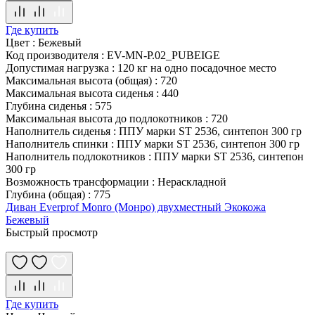
Где купить
Цвет
:
Бежевый
Код производителя
:
EV-MN-P.02_PUBEIGE
Допустимая нагрузка
:
120 кг на одно посадочное место
Максимальная высота (общая)
:
720
Максимальная высота сиденья
:
440
Глубина сиденья
:
575
Максимальная высота до подлокотников
:
720
Наполнитель сиденья
:
ППУ марки ST 2536, синтепон 300 гр
Наполнитель спинки
:
ППУ марки ST 2536, синтепон 300 гр
Наполнитель подлокотников
:
ППУ марки ST 2536, синтепон
300 гр
Возможность трансформации
:
Нераскладной
Глубина (общая)
:
775
Диван Everprof Monro (Монро) двухместный Экокожа
Бежевый
Быстрый просмотр
Где купить