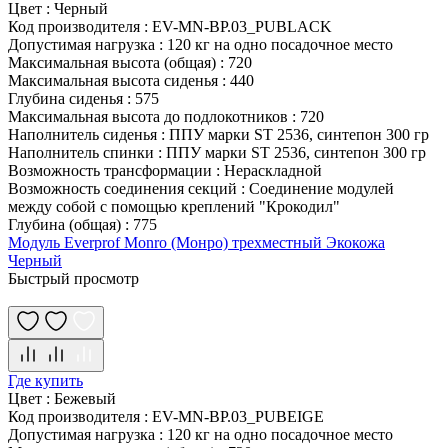
Цвет
:
Черный
Код производителя
:
EV-MN-BP.03_PUBLACK
Допустимая нагрузка
:
120 кг на одно посадочное место
Максимальная высота (общая)
:
720
Максимальная высота сиденья
:
440
Глубина сиденья
:
575
Максимальная высота до подлокотников
:
720
Наполнитель сиденья
:
ППУ марки ST 2536, синтепон 300 гр
Наполнитель спинки
:
ППУ марки ST 2536, синтепон 300 гр
Возможность трансформации
:
Нераскладной
Возможность соединения секций
:
Соединение модулей
между собой с помощью креплений "Крокодил"
Глубина (общая)
:
775
Модуль Everprof Monro (Монро) трехместный Экокожа
Черный
Быстрый просмотр
Где купить
Цвет
:
Бежевый
Код производителя
:
EV-MN-BP.03_PUBEIGE
Допустимая нагрузка
:
120 кг на одно посадочное место