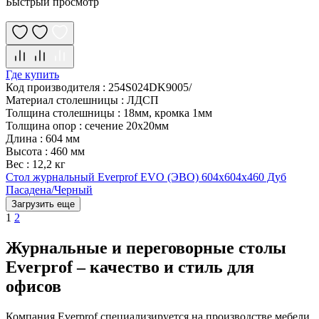
Быстрый просмотр
Где купить
Код производителя
:
254S024DK9005/
Материал столешницы
:
ЛДСП
Толщина столешницы
:
18мм, кромка 1мм
Толщина опор
:
сечение 20х20мм
Длина
:
604 мм
Высота
:
460 мм
Вес
:
12,2 кг
Стол журнальный Everprof EVO (ЭВО) 604х604х460 Дуб
Пасадена/Черный
Загрузить еще
1
2
Журнальные и переговорные столы
Everprof – качество и стиль для
офисов
Компания Everprof специализируется на производстве мебели