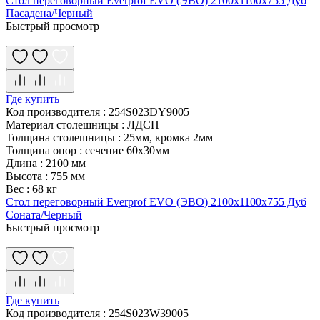
Стол переговорный Everprof EVO (ЭВО) 2100х1100x755 Дуб
Пасадена/Черный
Быстрый просмотр
Где купить
Код производителя
:
254S023DY9005
Материал столешницы
:
ЛДСП
Толщина столешницы
:
25мм, кромка 2мм
Толщина опор
:
сечение 60х30мм
Длина
:
2100 мм
Высота
:
755 мм
Вес
:
68 кг
Стол переговорный Everprof EVO (ЭВО) 2100х1100x755 Дуб
Соната/Черный
Быстрый просмотр
Где купить
Код производителя
:
254S023W39005