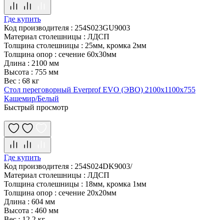
Где купить
Код производителя
:
254S023GU9003
Материал столешницы
:
ЛДСП
Толщина столешницы
:
25мм, кромка 2мм
Толщина опор
:
сечение 60х30мм
Длина
:
2100 мм
Высота
:
755 мм
Вес
:
68 кг
Стол переговорный Everprof EVO (ЭВО) 2100х1100x755
Кашемир/Белый
Быстрый просмотр
Где купить
Код производителя
:
254S024DK9003/
Материал столешницы
:
ЛДСП
Толщина столешницы
:
18мм, кромка 1мм
Толщина опор
:
сечение 20х20мм
Длина
:
604 мм
Высота
:
460 мм
Вес
:
12,2 кг