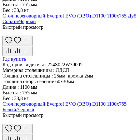
Высота
:
755 мм
Вес
:
33,8 кг
Стол переговорный Everprof EVO (ЭВО) D1100 1100x755 Дуб
Соната/Черный
Быстрый просмотр
Где купить
Код производителя
:
254S022W39005
Материал столешницы
:
ЛДСП
Толщина столешницы
:
25мм, кромка 2мм
Толщина опор
:
сечение 60х30мм
Длина
:
1100 мм
Высота
:
755 мм
Вес
:
33,8 кг
Стол переговорный Everprof EVO (ЭВО) D1100 1100x755
Белый/Черный
Быстрый просмотр