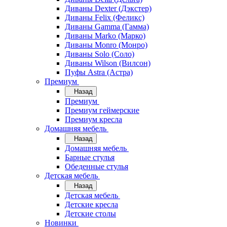
Диваны Dexter (Дэкстер)
Диваны Felix (Феликс)
Диваны Gamma (Гамма)
Диваны Marko (Марко)
Диваны Monro (Монро)
Диваны Solo (Соло)
Диваны Wilson (Вилсон)
Пуфы Astra (Астра)
Премиум
Назад
Премиум
Премиум геймерские
Премиум кресла
Домашняя мебель
Назад
Домашняя мебель
Барные стулья
Обеденные стулья
Детская мебель
Назад
Детская мебель
Детские кресла
Детские столы
Новинки