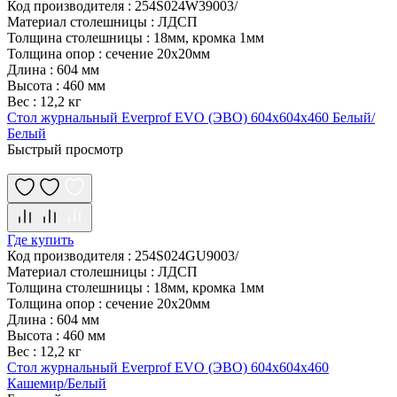
Код производителя
:
254S024W39003/
Материал столешницы
:
ЛДСП
Толщина столешницы
:
18мм, кромка 1мм
Толщина опор
:
сечение 20х20мм
Длина
:
604 мм
Высота
:
460 мм
Вес
:
12,2 кг
Стол журнальный Everprof EVO (ЭВО) 604х604х460 Белый/
Белый
Быстрый просмотр
Где купить
Код производителя
:
254S024GU9003/
Материал столешницы
:
ЛДСП
Толщина столешницы
:
18мм, кромка 1мм
Толщина опор
:
сечение 20х20мм
Длина
:
604 мм
Высота
:
460 мм
Вес
:
12,2 кг
Стол журнальный Everprof EVO (ЭВО) 604х604х460
Кашемир/Белый