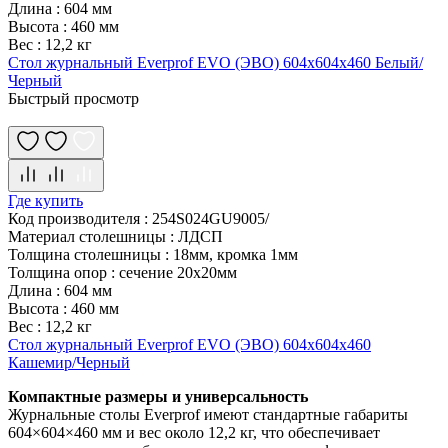
Длина
:
604 мм
Высота
:
460 мм
Вес
:
12,2 кг
Стол журнальный Everprof EVO (ЭВО) 604х604х460 Белый/
Черный
Быстрый просмотр
Где купить
Код производителя
:
254S024GU9005/
Материал столешницы
:
ЛДСП
Толщина столешницы
:
18мм, кромка 1мм
Толщина опор
:
сечение 20х20мм
Длина
:
604 мм
Высота
:
460 мм
Вес
:
12,2 кг
Стол журнальный Everprof EVO (ЭВО) 604х604х460
Кашемир/Черный
Компактные размеры и универсальность
Журнальные столы Everprof имеют стандартные габариты
604×604×460 мм и вес около 12,2 кг, что обеспечивает