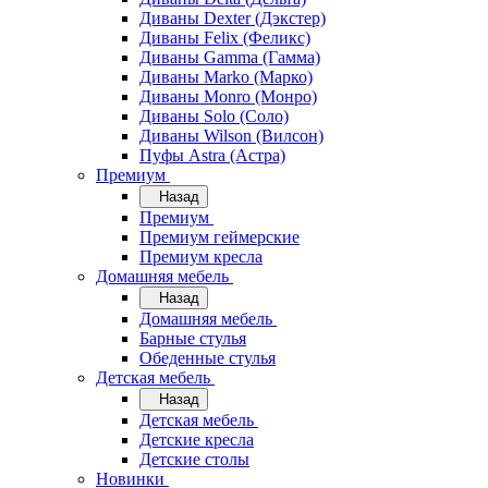
Диваны Dexter (Дэкстер)
Диваны Felix (Феликс)
Диваны Gamma (Гамма)
Диваны Marko (Марко)
Диваны Monro (Монро)
Диваны Solo (Соло)
Диваны Wilson (Вилсон)
Пуфы Astra (Астра)
Премиум
Назад
Премиум
Премиум геймерские
Премиум кресла
Домашняя мебель
Назад
Домашняя мебель
Барные стулья
Обеденные стулья
Детская мебель
Назад
Детская мебель
Детские кресла
Детские столы
Новинки