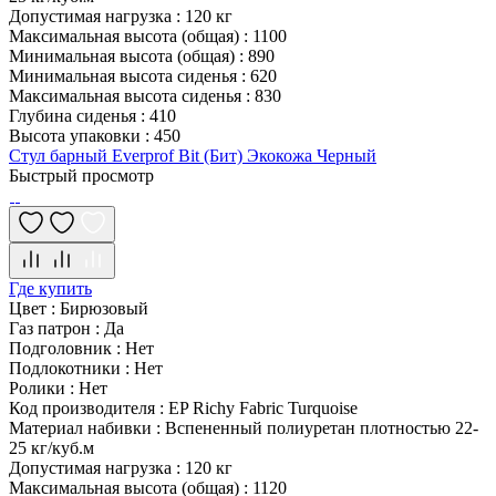
Допустимая нагрузка
:
120 кг
Максимальная высота (общая)
:
1100
Минимальная высота (общая)
:
890
Минимальная высота сиденья
:
620
Максимальная высота сиденья
:
830
Глубина сиденья
:
410
Высота упаковки
:
450
Стул барный Everprof Bit (Бит) Экокожа Черный
Быстрый просмотр
Где купить
Цвет
:
Бирюзовый
Газ патрон
:
Да
Подголовник
:
Нет
Подлокотники
:
Нет
Ролики
:
Нет
Код производителя
:
EP Richy Fabric Turquoise
Материал набивки
:
Вспененный полиуретан плотностью 22-
25 кг/куб.м
Допустимая нагрузка
:
120 кг
Максимальная высота (общая)
:
1120