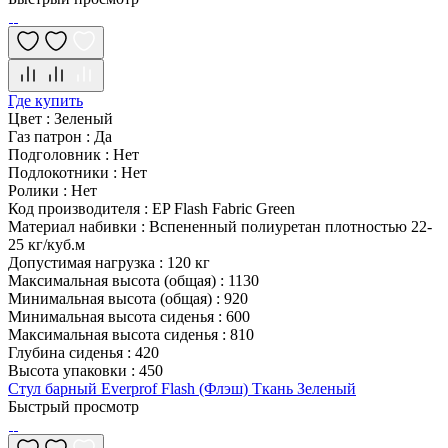
Где купить
Цвет
:
Зеленый
Газ патрон
:
Да
Подголовник
:
Нет
Подлокотники
:
Нет
Ролики
:
Нет
Код производителя
:
EP Flash Fabric Green
Материал набивки
:
Вспененный полиуретан плотностью 22-
25 кг/куб.м
Допустимая нагрузка
:
120 кг
Максимальная высота (общая)
:
1130
Минимальная высота (общая)
:
920
Минимальная высота сиденья
:
600
Максимальная высота сиденья
:
810
Глубина сиденья
:
420
Высота упаковки
:
450
Стул барный Everprof Flash (Флэш) Ткань Зеленый
Быстрый просмотр