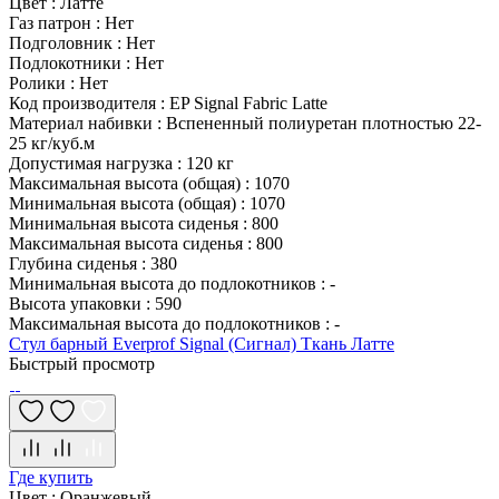
Цвет
:
Латте
Газ патрон
:
Нет
Подголовник
:
Нет
Подлокотники
:
Нет
Ролики
:
Нет
Код производителя
:
EP Signal Fabric Latte
Материал набивки
:
Вспененный полиуретан плотностью 22-
25 кг/куб.м
Допустимая нагрузка
:
120 кг
Максимальная высота (общая)
:
1070
Минимальная высота (общая)
:
1070
Минимальная высота сиденья
:
800
Максимальная высота сиденья
:
800
Глубина сиденья
:
380
Минимальная высота до подлокотников
:
-
Высота упаковки
:
590
Максимальная высота до подлокотников
:
-
Стул барный Everprof Signal (Сигнал) Ткань Латте
Быстрый просмотр
Где купить
Цвет
:
Оранжевый