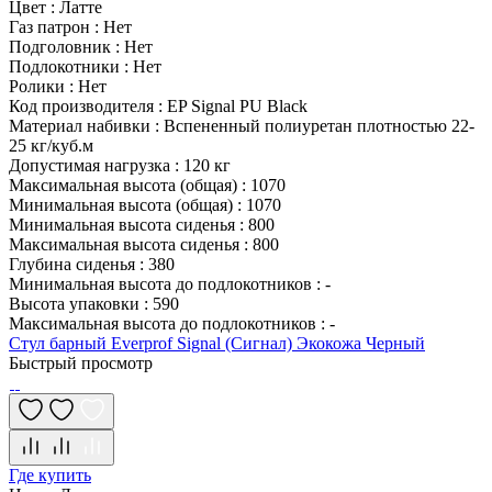
Цвет
:
Латте
Газ патрон
:
Нет
Подголовник
:
Нет
Подлокотники
:
Нет
Ролики
:
Нет
Код производителя
:
EP Signal PU Black
Материал набивки
:
Вспененный полиуретан плотностью 22-
25 кг/куб.м
Допустимая нагрузка
:
120 кг
Максимальная высота (общая)
:
1070
Минимальная высота (общая)
:
1070
Минимальная высота сиденья
:
800
Максимальная высота сиденья
:
800
Глубина сиденья
:
380
Минимальная высота до подлокотников
:
-
Высота упаковки
:
590
Максимальная высота до подлокотников
:
-
Стул барный Everprof Signal (Сигнал) Экокожа Черный
Быстрый просмотр
Где купить