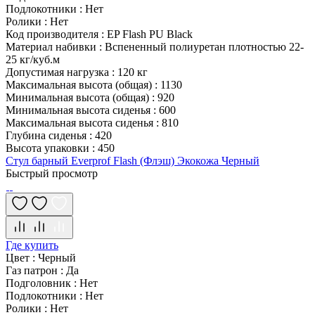
Подлокотники
:
Нет
Ролики
:
Нет
Код производителя
:
EP Flash PU Black
Материал набивки
:
Вспененный полиуретан плотностью 22-
25 кг/куб.м
Допустимая нагрузка
:
120 кг
Максимальная высота (общая)
:
1130
Минимальная высота (общая)
:
920
Минимальная высота сиденья
:
600
Максимальная высота сиденья
:
810
Глубина сиденья
:
420
Высота упаковки
:
450
Стул барный Everprof Flash (Флэш) Экокожа Черный
Быстрый просмотр
Где купить
Цвет
:
Черный
Газ патрон
:
Да
Подголовник
:
Нет
Подлокотники
:
Нет
Ролики
:
Нет