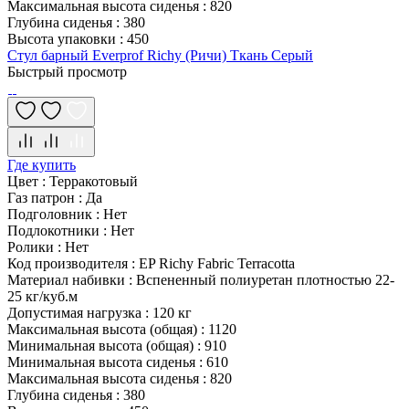
Максимальная высота сиденья
:
820
Глубина сиденья
:
380
Высота упаковки
:
450
Стул барный Everprof Richy (Ричи) Ткань Серый
Быстрый просмотр
Где купить
Цвет
:
Терракотовый
Газ патрон
:
Да
Подголовник
:
Нет
Подлокотники
:
Нет
Ролики
:
Нет
Код производителя
:
EP Richy Fabric Terracotta
Материал набивки
:
Вспененный полиуретан плотностью 22-
25 кг/куб.м
Допустимая нагрузка
:
120 кг
Максимальная высота (общая)
:
1120
Минимальная высота (общая)
:
910
Минимальная высота сиденья
:
610
Максимальная высота сиденья
:
820
Глубина сиденья
:
380