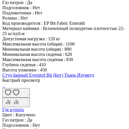
Газ патрон
:
Да
Подголовник
:
Нет
Подлокотники
:
Нет
Ролики
:
Нет
Код производителя
:
EP Bit Fabric Emerald
Материал набивки
:
Вспененный полиуретан плотностью 22-
25 кг/куб.м
Допустимая нагрузка
:
120 кг
Максимальная высота (общая)
:
1100
Минимальная высота (общая)
:
890
Минимальная высота сиденья
:
620
Максимальная высота сиденья
:
830
Глубина сиденья
:
410
Высота упаковки
:
450
Стул барный Everprof Bit (Бит) Ткань Изумруд
Быстрый просмотр
Где купить
Цвет
:
Капучино
Газ патрон
:
Да
Подголовник
:
Нет