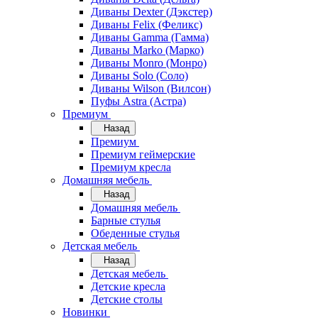
Диваны Dexter (Дэкстер)
Диваны Felix (Феликс)
Диваны Gamma (Гамма)
Диваны Marko (Марко)
Диваны Monro (Монро)
Диваны Solo (Соло)
Диваны Wilson (Вилсон)
Пуфы Astra (Астра)
Премиум
Назад
Премиум
Премиум геймерские
Премиум кресла
Домашняя мебель
Назад
Домашняя мебель
Барные стулья
Обеденные стулья
Детская мебель
Назад
Детская мебель
Детские кресла
Детские столы
Новинки