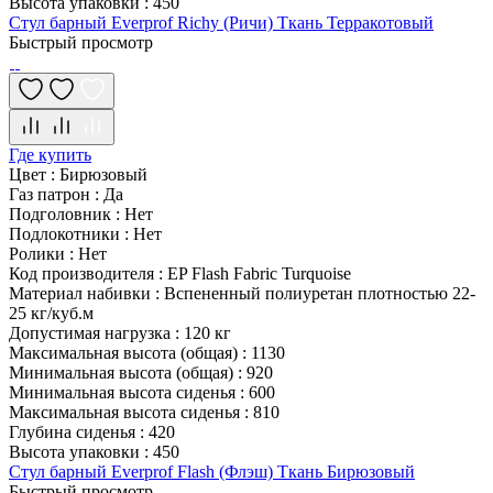
Высота упаковки
:
450
Стул барный Everprof Richy (Ричи) Ткань Терракотовый
Быстрый просмотр
Где купить
Цвет
:
Бирюзовый
Газ патрон
:
Да
Подголовник
:
Нет
Подлокотники
:
Нет
Ролики
:
Нет
Код производителя
:
EP Flash Fabric Turquoise
Материал набивки
:
Вспененный полиуретан плотностью 22-
25 кг/куб.м
Допустимая нагрузка
:
120 кг
Максимальная высота (общая)
:
1130
Минимальная высота (общая)
:
920
Минимальная высота сиденья
:
600
Максимальная высота сиденья
:
810
Глубина сиденья
:
420
Высота упаковки
:
450
Стул барный Everprof Flash (Флэш) Ткань Бирюзовый
Быстрый просмотр