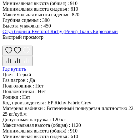
Минимальная высота (общая)
:
910
Минимальная высота сиденья
:
610
Максимальная высота сиденья
:
820
Глубина сиденья
:
380
Высота упаковки
:
450
Стул барный Everprof Richy (Ричи) Ткань Бирюзовый
Быстрый просмотр
Где купить
Цвет
:
Серый
Газ патрон
:
Да
Подголовник
:
Нет
Подлокотники
:
Нет
Ролики
:
Нет
Код производителя
:
EP Richy Fabric Grey
Материал набивки
:
Вспененный полиуретан плотностью 22-
25 кг/куб.м
Допустимая нагрузка
:
120 кг
Максимальная высота (общая)
:
1120
Минимальная высота (общая)
:
910
Минимальная высота сиденья
:
610