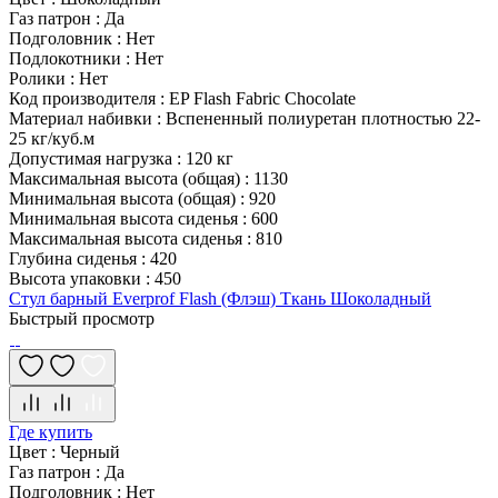
Газ патрон
:
Да
Подголовник
:
Нет
Подлокотники
:
Нет
Ролики
:
Нет
Код производителя
:
EP Flash Fabric Chocolate
Материал набивки
:
Вспененный полиуретан плотностью 22-
25 кг/куб.м
Допустимая нагрузка
:
120 кг
Максимальная высота (общая)
:
1130
Минимальная высота (общая)
:
920
Минимальная высота сиденья
:
600
Максимальная высота сиденья
:
810
Глубина сиденья
:
420
Высота упаковки
:
450
Стул барный Everprof Flash (Флэш) Ткань Шоколадный
Быстрый просмотр
Где купить
Цвет
:
Черный
Газ патрон
:
Да
Подголовник
:
Нет