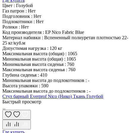
Где купить
Цвет
:
Голубой
Газ патрон
:
Нет
Подголовник
:
Нет
Подлокотники
:
Нет
Ролики
:
Нет
Код производителя
:
EP Nico Fabric Blue
Материал набивки
:
Вспененный полиуретан плотностью 22-
25 кг/куб.м
Допустимая нагрузка
:
120 кг
Максимальная высота (общая)
:
1065
Минимальная высота (общая)
:
1065
Минимальная высота сиденья
:
760
Максимальная высота сиденья
:
760
Глубина сиденья
:
410
Минимальная высота до подлокотников
:
-
Высота упаковки
:
590
Максимальная высота до подлокотников
:
-
Стул барный Everprof Nico (Нико) Ткань Голубой
Быстрый просмотр
Где купить