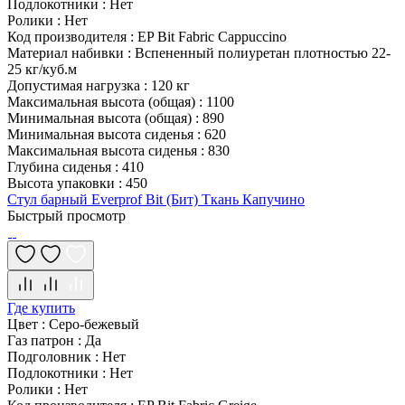
Подлокотники
:
Нет
Ролики
:
Нет
Код производителя
:
EP Bit Fabric Cappuccino
Материал набивки
:
Вспененный полиуретан плотностью 22-
25 кг/куб.м
Допустимая нагрузка
:
120 кг
Максимальная высота (общая)
:
1100
Минимальная высота (общая)
:
890
Минимальная высота сиденья
:
620
Максимальная высота сиденья
:
830
Глубина сиденья
:
410
Высота упаковки
:
450
Стул барный Everprof Bit (Бит) Ткань Капучино
Быстрый просмотр
Где купить
Цвет
:
Серо-бежевый
Газ патрон
:
Да
Подголовник
:
Нет
Подлокотники
:
Нет
Ролики
:
Нет