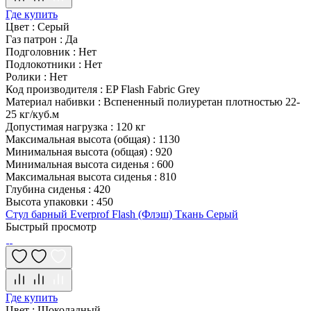
Где купить
Цвет
:
Серый
Газ патрон
:
Да
Подголовник
:
Нет
Подлокотники
:
Нет
Ролики
:
Нет
Код производителя
:
EP Flash Fabric Grey
Материал набивки
:
Вспененный полиуретан плотностью 22-
25 кг/куб.м
Допустимая нагрузка
:
120 кг
Максимальная высота (общая)
:
1130
Минимальная высота (общая)
:
920
Минимальная высота сиденья
:
600
Максимальная высота сиденья
:
810
Глубина сиденья
:
420
Высота упаковки
:
450
Стул барный Everprof Flash (Флэш) Ткань Серый
Быстрый просмотр
Где купить
Цвет
:
Шоколадный