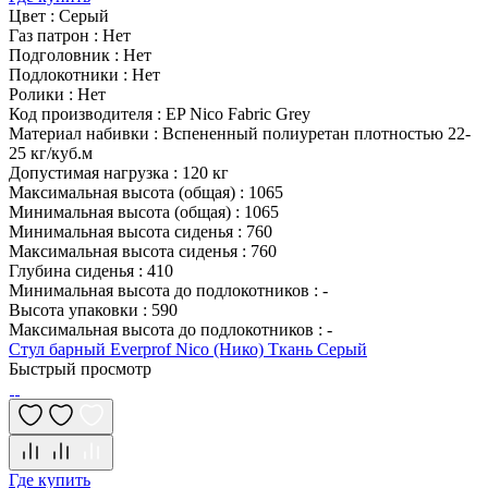
Цвет
:
Серый
Газ патрон
:
Нет
Подголовник
:
Нет
Подлокотники
:
Нет
Ролики
:
Нет
Код производителя
:
EP Nico Fabric Grey
Материал набивки
:
Вспененный полиуретан плотностью 22-
25 кг/куб.м
Допустимая нагрузка
:
120 кг
Максимальная высота (общая)
:
1065
Минимальная высота (общая)
:
1065
Минимальная высота сиденья
:
760
Максимальная высота сиденья
:
760
Глубина сиденья
:
410
Минимальная высота до подлокотников
:
-
Высота упаковки
:
590
Максимальная высота до подлокотников
:
-
Стул барный Everprof Nico (Нико) Ткань Серый
Быстрый просмотр
Где купить