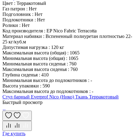
Цвет
:
Терракотовый
Газ патрон
:
Нет
Подголовник
:
Нет
Подлокотники
:
Нет
Ролики
:
Нет
Код производителя
:
EP Nico Fabric Terracotta
Материал набивки
:
Вспененный полиуретан плотностью 22-
25 кг/куб.м
Допустимая нагрузка
:
120 кг
Максимальная высота (общая)
:
1065
Минимальная высота (общая)
:
1065
Минимальная высота сиденья
:
760
Максимальная высота сиденья
:
760
Глубина сиденья
:
410
Минимальная высота до подлокотников
:
-
Высота упаковки
:
590
Максимальная высота до подлокотников
:
-
Стул барный Everprof Nico (Нико) Ткань Терракотовый
Быстрый просмотр
Где купить