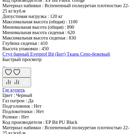
Код производителя
:
EP Bit Fabric Greige
Материал набивки
:
Вспененный полиуретан плотностью 22-
25 кг/куб.м
Допустимая нагрузка
:
120 кг
Максимальная высота (общая)
:
1100
Минимальная высота (общая)
:
890
Минимальная высота сиденья
:
620
Максимальная высота сиденья
:
830
Глубина сиденья
:
410
Высота упаковки
:
450
Стул барный Everprof Bit (Бит) Ткань Серо-бежевый
Быстрый просмотр
Где купить
Цвет
:
Черный
Газ патрон
:
Да
Подголовник
:
Нет
Подлокотники
:
Нет
Ролики
:
Нет
Код производителя
:
EP Bit PU Black
Материал набивки
:
Вспененный полиуретан плотностью 22-
25 кг/куб.м