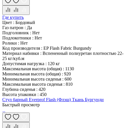
Где купить
Цвет
:
Бордовый
Газ патрон
:
Да
Подголовник
:
Нет
Подлокотники
:
Нет
Ролики
:
Нет
Код производителя
:
EP Flash Fabric Burgundy
Материал набивки
:
Вспененный полиуретан плотностью 22-
25 кг/куб.м
Допустимая нагрузка
:
120 кг
Максимальная высота (общая)
:
1130
Минимальная высота (общая)
:
920
Минимальная высота сиденья
:
600
Максимальная высота сиденья
:
810
Глубина сиденья
:
420
Высота упаковки
:
450
Стул барный Everprof Flash (Флэш) Ткань Бургунди
Быстрый просмотр