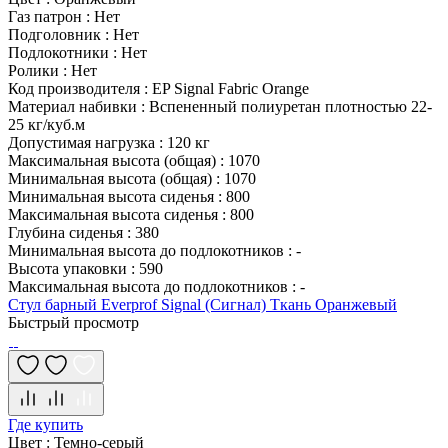
Газ патрон
:
Нет
Подголовник
:
Нет
Подлокотники
:
Нет
Ролики
:
Нет
Код производителя
:
EP Signal Fabric Orange
Материал набивки
:
Вспененный полиуретан плотностью 22-
25 кг/куб.м
Допустимая нагрузка
:
120 кг
Максимальная высота (общая)
:
1070
Минимальная высота (общая)
:
1070
Минимальная высота сиденья
:
800
Максимальная высота сиденья
:
800
Глубина сиденья
:
380
Минимальная высота до подлокотников
:
-
Высота упаковки
:
590
Максимальная высота до подлокотников
:
-
Стул барный Everprof Signal (Сигнал) Ткань Оранжевый
Быстрый просмотр
Где купить
Цвет
:
Темно-серый