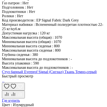
Газ патрон
:
Нет
Подголовник
:
Нет
Подлокотники
:
Нет
Ролики
:
Нет
Код производителя
:
EP Signal Fabric Dark Grey
Материал набивки
:
Вспененный полиуретан плотностью 22-
25 кг/куб.м
Допустимая нагрузка
:
120 кг
Максимальная высота (общая)
:
1070
Минимальная высота (общая)
:
1070
Минимальная высота сиденья
:
800
Максимальная высота сиденья
:
800
Глубина сиденья
:
380
Минимальная высота до подлокотников
:
-
Высота упаковки
:
590
Максимальная высота до подлокотников
:
-
Стул барный Everprof Signal (Сигнал) Ткань Темно-серый
Быстрый просмотр
Где купить
Цвет
:
Изумрудный