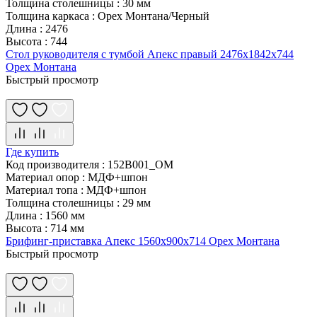
Толщина столешницы
:
30 мм
Толщина каркаса
:
Орех Монтана/Черный
Длина
:
2476
Высота
:
744
Стол руководителя с тумбой Апекс правый 2476х1842х744
Орех Монтана
Быстрый просмотр
Где купить
Код производителя
:
152B001_OM
Материал опор
:
МДФ+шпон
Материал топа
:
МДФ+шпон
Толщина столешницы
:
29 мм
Длина
:
1560 мм
Высота
:
714 мм
Брифинг-приставка Апекс 1560х900х714 Орех Монтана
Быстрый просмотр