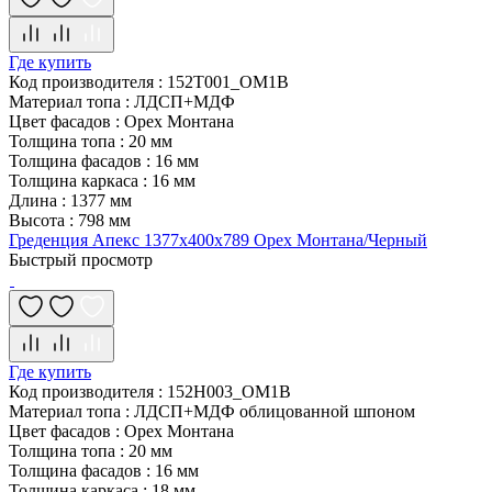
Где купить
Код производителя
:
152T001_OM1B
Материал топа
:
ЛДСП+МДФ
Цвет фасадов
:
Орех Монтана
Толщина топа
:
20 мм
Толщина фасадов
:
16 мм
Толщина каркаса
:
16 мм
Длина
:
1377 мм
Высота
:
798 мм
Греденция Апекс 1377х400х789 Орех Монтана/Черный
Быстрый просмотр
Где купить
Код производителя
:
152H003_OM1B
Материал топа
:
ЛДСП+МДФ облицованной шпоном
Цвет фасадов
:
Орех Монтана
Толщина топа
:
20 мм
Толщина фасадов
:
16 мм
Толщина каркаса
:
18 мм