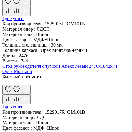
Где купить
Код производителя
:
152S016L_OM101B
Материал опор
:
ЛДСП
Материал топа
:
Шпон
Цвет фасадов
:
МДФ+Шпон
Толщина столешницы
:
30 мм
Толщина каркаса
:
Орех Монтана/Черный
Длина
:
2476
Высота
:
744
Стол руководителя с тумбой Апекс левый 2476х1842х744
Орех Монтана
Быстрый просмотр
Где купить
Код производителя
:
152S017R_OM101B
Материал опор
:
ЛДСП
Материал топа
:
Шпон
Цвет фасадов
:
МДФ+Шпон