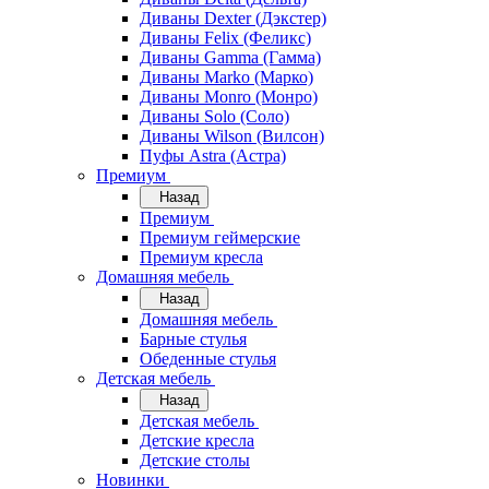
Диваны Dexter (Дэкстер)
Диваны Felix (Феликс)
Диваны Gamma (Гамма)
Диваны Marko (Марко)
Диваны Monro (Монро)
Диваны Solo (Соло)
Диваны Wilson (Вилсон)
Пуфы Astra (Астра)
Премиум
Назад
Премиум
Премиум геймерские
Премиум кресла
Домашняя мебель
Назад
Домашняя мебель
Барные стулья
Обеденные стулья
Детская мебель
Назад
Детская мебель
Детские кресла
Детские столы
Новинки