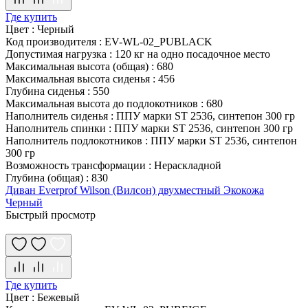
Где купить
Цвет
:
Черный
Код производителя
:
EV-WL-02_PUBLACK
Допустимая нагрузка
:
120 кг на одно посадочное место
Максимальная высота (общая)
:
680
Максимальная высота сиденья
:
456
Глубина сиденья
:
550
Максимальная высота до подлокотников
:
680
Наполнитель сиденья
:
ППУ марки ST 2536, синтепон 300 гр
Наполнитель спинки
:
ППУ марки ST 2536, синтепон 300 гр
Наполнитель подлокотников
:
ППУ марки ST 2536, синтепон
300 гр
Возможность трансформации
:
Нераскладной
Глубина (общая)
:
830
Диван Everprof Wilson (Вилсон) двухместный Экокожа
Черный
Быстрый просмотр
Где купить
Цвет
:
Бежевый