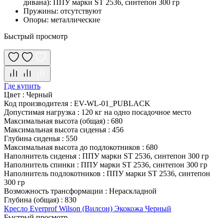
дивана): ППУ марки ST 2536, синтепон 300 гр
Пружины: отсутствуют
Опоры: металлические
Быстрый просмотр
Где купить
Цвет
:
Черный
Код производителя
:
EV-WL-01_PUBLACK
Допустимая нагрузка
:
120 кг на одно посадочное место
Максимальная высота (общая)
:
680
Максимальная высота сиденья
:
456
Глубина сиденья
:
550
Максимальная высота до подлокотников
:
680
Наполнитель сиденья
:
ППУ марки ST 2536, синтепон 300 гр
Наполнитель спинки
:
ППУ марки ST 2536, синтепон 300 гр
Наполнитель подлокотников
:
ППУ марки ST 2536, синтепон
300 гр
Возможность трансформации
:
Нераскладной
Глубина (общая)
:
830
Кресло Everprof Wilson (Вилсон) Экокожа Черный
Быстрый просмотр