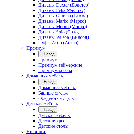
Диваны Dexter (Дэкстер)
Диваны Felix (Феликс)
Диваны Gamma (Гамма)
Диваны Marko (Марко)
Диваны Monro (Монро)
Диваны Solo (Соло)
Диваны Wilson (Вилсон)
Пуфы Astra (Астра)
Премиум
Назад
Премиум
Премиум геймерские
Премиум кресла
Домашняя мебель
Назад
Домашняя мебель
Барные стулья
Обеденные стулья
Детская мебель
Назад
Детская мебель
Детские кресла
Детские столы
Новинки