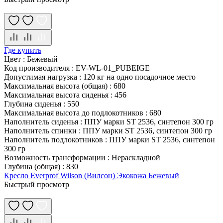
Где купить
Цвет
:
Бежевый
Код производителя
:
EV-WL-01_PUBEIGE
Допустимая нагрузка
:
120 кг на одно посадочное место
Максимальная высота (общая)
:
680
Максимальная высота сиденья
:
456
Глубина сиденья
:
550
Максимальная высота до подлокотников
:
680
Наполнитель сиденья
:
ППУ марки ST 2536, синтепон 300 гр
Наполнитель спинки
:
ППУ марки ST 2536, синтепон 300 гр
Наполнитель подлокотников
:
ППУ марки ST 2536, синтепон
300 гр
Возможность трансформации
:
Нераскладной
Глубина (общая)
:
830
Кресло Everprof Wilson (Вилсон) Экокожа Бежевый
Быстрый просмотр