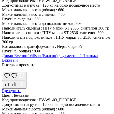
Код производителя
:
EV-WL-02_PUBEIGE
Допустимая нагрузка
:
120 кг на одно посадочное место
Максимальная высота (общая)
:
680
Максимальная высота сиденья
:
456
Глубина сиденья
:
550
Максимальная высота до подлокотников
:
680
Наполнитель сиденья
:
ППУ марки ST 2536, синтепон 300 гр
Наполнитель спинки
:
ППУ марки ST 2536, синтепон 300 гр
Наполнитель подлокотников
:
ППУ марки ST 2536, синтепон
300 гр
Возможность трансформации
:
Нераскладной
Глубина (общая)
:
830
Диван Everprof Wilson (Вилсон) двухместный Экокожа
Бежевый
Быстрый просмотр
Где купить
Цвет
:
Бежевый
Код производителя
:
EV-WL-03_PUBEIGE
Допустимая нагрузка
:
120 кг на одно посадочное место
Максимальная высота (общая)
:
680
Максимальная высота сиденья
:
456