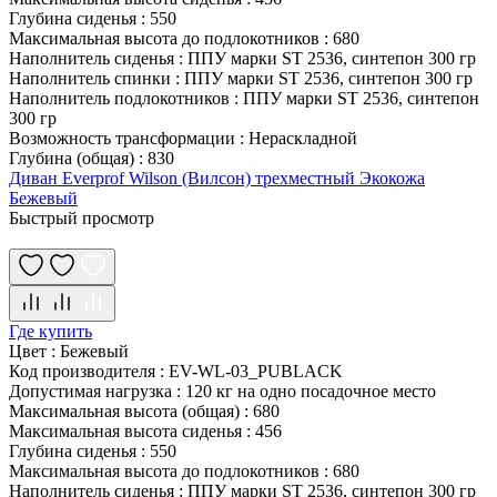
Глубина сиденья
:
550
Максимальная высота до подлокотников
:
680
Наполнитель сиденья
:
ППУ марки ST 2536, синтепон 300 гр
Наполнитель спинки
:
ППУ марки ST 2536, синтепон 300 гр
Наполнитель подлокотников
:
ППУ марки ST 2536, синтепон
300 гр
Возможность трансформации
:
Нераскладной
Глубина (общая)
:
830
Диван Everprof Wilson (Вилсон) трехместный Экокожа
Бежевый
Быстрый просмотр
Где купить
Цвет
:
Бежевый
Код производителя
:
EV-WL-03_PUBLACK
Допустимая нагрузка
:
120 кг на одно посадочное место
Максимальная высота (общая)
:
680
Максимальная высота сиденья
:
456
Глубина сиденья
:
550
Максимальная высота до подлокотников
:
680
Наполнитель сиденья
:
ППУ марки ST 2536, синтепон 300 гр