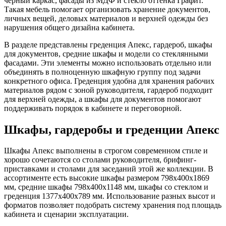
черный каркас, фасады из МДФ и стекло оттенка Графит.
Такая мебель помогает организовать хранение документов,
личных вещей, деловых материалов и верхней одежды без
нарушения общего дизайна кабинета.
В разделе представлены греденция Апекс, гардероб, шкафы
для документов, средние шкафы и модели со стеклянными
фасадами. Эти элементы можно использовать отдельно или
объединять в полноценную шкафную группу под задачи
конкретного офиса. Греденция удобна для хранения рабочих
материалов рядом с зоной руководителя, гардероб подходит
для верхней одежды, а шкафы для документов помогают
поддерживать порядок в кабинете и переговорной.
Шкафы, гардеробы и греденции Апекс
Шкафы Апекс выполнены в строгом современном стиле и
хорошо сочетаются со столами руководителя, брифинг-
приставками и столами для заседаний этой же коллекции. В
ассортименте есть высокие шкафы размером 798х400х1869
мм, средние шкафы 798х400х1148 мм, шкафы со стеклом и
греденция 1377х400х789 мм. Использование разных высот и
форматов позволяет подобрать систему хранения под площадь
кабинета и сценарии эксплуатации.