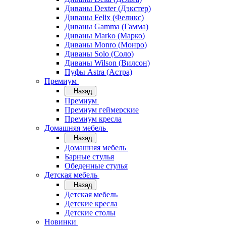
Диваны Dexter (Дэкстер)
Диваны Felix (Феликс)
Диваны Gamma (Гамма)
Диваны Marko (Марко)
Диваны Monro (Монро)
Диваны Solo (Соло)
Диваны Wilson (Вилсон)
Пуфы Astra (Астра)
Премиум
Назад
Премиум
Премиум геймерские
Премиум кресла
Домашняя мебель
Назад
Домашняя мебель
Барные стулья
Обеденные стулья
Детская мебель
Назад
Детская мебель
Детские кресла
Детские столы
Новинки