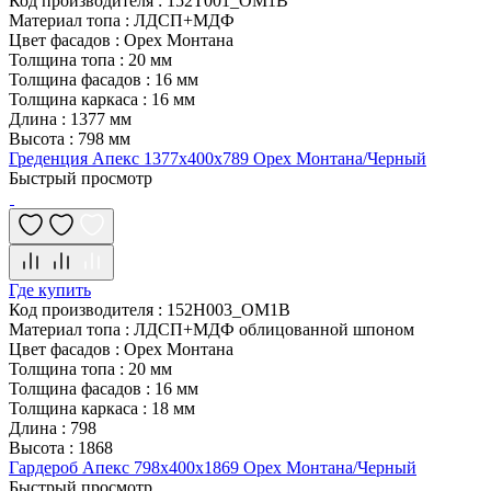
Код производителя
:
152T001_OM1B
Материал топа
:
ЛДСП+МДФ
Цвет фасадов
:
Орех Монтана
Толщина топа
:
20 мм
Толщина фасадов
:
16 мм
Толщина каркаса
:
16 мм
Длина
:
1377 мм
Высота
:
798 мм
Греденция Апекс 1377х400х789 Орех Монтана/Черный
Быстрый просмотр
Где купить
Код производителя
:
152H003_OM1B
Материал топа
:
ЛДСП+МДФ облицованной шпоном
Цвет фасадов
:
Орех Монтана
Толщина топа
:
20 мм
Толщина фасадов
:
16 мм
Толщина каркаса
:
18 мм
Длина
:
798
Высота
:
1868
Гардероб Апекс 798х400х1869 Орех Монтана/Черный
Быстрый просмотр