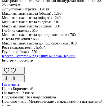
Материал набивки
:
Вспененный полиуретан плотностью 22-
25 кг/куб.м
Допустимая нагрузка
:
120 кг
Максимальная высота (общая)
:
1290
Минимальная высота (общая)
:
1240
Минимальная высота сиденья
:
510
Максимальная высота сиденья
:
560
Глубина сиденья
:
510
Минимальная высота до подлокотников
:
760
Высота упаковки
:
650
Максимальная высота до подлокотников
:
810
Рост пользователя
:
Любой
Глубина (общая)
:
770
Кресло Everprof King (Кинг) M Кожа Черный
Быстрый просмотр
Где купить
Цвет
:
Коричневый
Газ патрон
:
3 класс
Подголовник
:
Без подголовника
Подлокотники
:
Металлические с накладками из натуральной
кожи