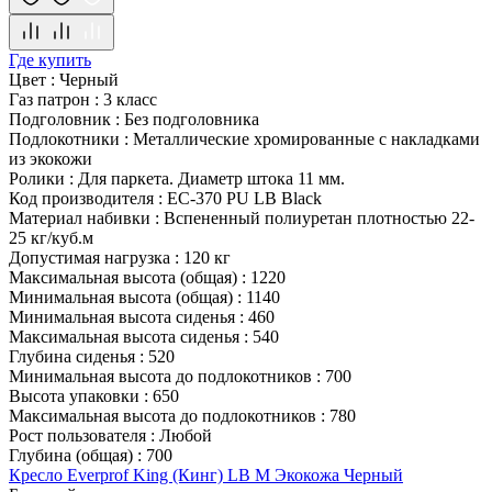
Где купить
Цвет
:
Черный
Газ патрон
:
3 класс
Подголовник
:
Без подголовника
Подлокотники
:
Металлические хромированные с накладками
из экокожи
Ролики
:
Для паркета. Диаметр штока 11 мм.
Код производителя
:
EC-370 PU LB Black
Материал набивки
:
Вспененный полиуретан плотностью 22-
25 кг/куб.м
Допустимая нагрузка
:
120 кг
Максимальная высота (общая)
:
1220
Минимальная высота (общая)
:
1140
Минимальная высота сиденья
:
460
Максимальная высота сиденья
:
540
Глубина сиденья
:
520
Минимальная высота до подлокотников
:
700
Высота упаковки
:
650
Максимальная высота до подлокотников
:
780
Рост пользователя
:
Любой
Глубина (общая)
:
700
Кресло Everprof King (Кинг) LB M Экокожа Черный