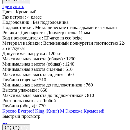
Где купить
Цвет
:
Кремовый
Газ патрон
:
4 класс
Подголовник
:
Без подголовника
Подлокотники
:
Металлические с накладками из экокожи
Ролики
:
Для паркета. Диаметр штока 11 мм.
Код производителя
:
EP-argo m eco beige
Материал набивки
:
Вспененный полиуретан плотностью 22-
25 кг/куб.м
Допустимая нагрузка
:
120 кг
Максимальная высота (общая)
:
1290
Минимальная высота (общая)
:
1240
Минимальная высота сиденья
:
510
Максимальная высота сиденья
:
560
Глубина сиденья
:
510
Минимальная высота до подлокотников
:
760
Высота упаковки
:
650
Максимальная высота до подлокотников
:
810
Рост пользователя
:
Любой
Глубина (общая)
:
770
Кресло Everprof King (Кинг) M Экокожа Кремовый
Быстрый просмотр