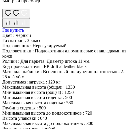
Быстрый просмотр
Где купить
Цвет
:
Черный
Газ патрон
:
3 класс
Подголовник
:
Нерегулируемый
Подлокотники
:
Подлокотники алюминиевые с накладками из
кожи
Ролики
:
Для паркета. Диаметр штока 11 мм.
Код производителя
:
EP-drift al leather black
Материал набивки
:
Вспененный полиуретан плотностью 22-
25 кг/куб.м
Допустимая нагрузка
:
120 кг
Максимальная высота (общая)
:
1330
Минимальная высота (общая)
:
1250
Минимальная высота сиденья
:
500
Максимальная высота сиденья
:
580
Глубина сиденья
:
500
Минимальная высота до подлокотников
:
720
Высота упаковки
:
640
Максимальная высота до подлокотников
:
800
Рост пользователя
:
Любой