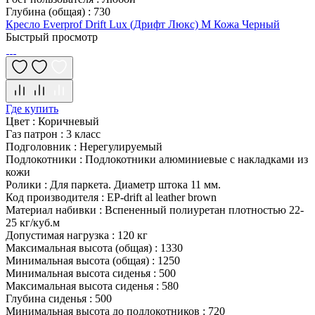
Глубина (общая)
:
730
Кресло Everprof Drift Lux (Дрифт Люкс) M Кожа Черный
Быстрый просмотр
Где купить
Цвет
:
Коричневый
Газ патрон
:
3 класс
Подголовник
:
Нерегулируемый
Подлокотники
:
Подлокотники алюминиевые с накладками из
кожи
Ролики
:
Для паркета. Диаметр штока 11 мм.
Код производителя
:
EP-drift al leather brown
Материал набивки
:
Вспененный полиуретан плотностью 22-
25 кг/куб.м
Допустимая нагрузка
:
120 кг
Максимальная высота (общая)
:
1330
Минимальная высота (общая)
:
1250
Минимальная высота сиденья
:
500
Максимальная высота сиденья
:
580
Глубина сиденья
:
500
Минимальная высота до подлокотников
:
720