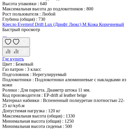
Высота упаковки
:
640
Максимальная высота до подлокотников
:
800
Рост пользователя
:
Любой
Глубина (общая)
:
730
Кресло Everprof Drift Lux (Дрифт Люкс) M Кожа Коричневый
Быстрый просмотр
Где купить
Цвет
:
Бежевый
Газ патрон
:
3 класс
Подголовник
:
Нерегулируемый
Подлокотники
:
Подлокотники алюминиевые с накладками из
кожи
Ролики
:
Для паркета. Диаметр штока 11 мм.
Код производителя
:
EP-drift al leather beige
Материал набивки
:
Вспененный полиуретан плотностью 22-
25 кг/куб.м
Допустимая нагрузка
:
120 кг
Максимальная высота (общая)
:
1330
Минимальная высота (общая)
:
1250
Минимальная высота сиденья
:
500