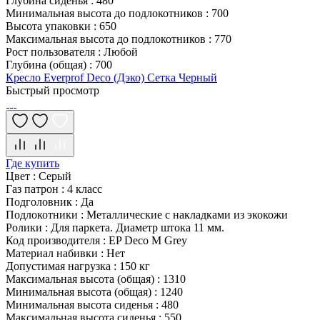
Глубина сиденья
:
480
Минимальная высота до подлокотников
:
700
Высота упаковки
:
650
Максимальная высота до подлокотников
:
770
Рост пользователя
:
Любой
Глубина (общая)
:
700
Кресло Everprof Deco (Дэко) Сетка Черный
Быстрый просмотр
Где купить
Цвет
:
Серый
Газ патрон
:
4 класс
Подголовник
:
Да
Подлокотники
:
Металлические с накладками из экокожи
Ролики
:
Для паркета. Диаметр штока 11 мм.
Код производителя
:
EP Deco M Grey
Материал набивки
:
Нет
Допустимая нагрузка
:
150 кг
Максимальная высота (общая)
:
1310
Минимальная высота (общая)
:
1240
Минимальная высота сиденья
:
480
Максимальная высота сиденья
:
550