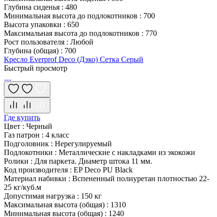
Глубина сиденья
:
480
Минимальная высота до подлокотников
:
700
Высота упаковки
:
650
Максимальная высота до подлокотников
:
770
Рост пользователя
:
Любой
Глубина (общая)
:
700
Кресло Everprof Deco (Дэко) Сетка Серый
Быстрый просмотр
Где купить
Цвет
:
Черный
Газ патрон
:
4 класс
Подголовник
:
Нерегулируемый
Подлокотники
:
Металлические с накладками из экокожи
Ролики
:
Для паркета. Диаметр штока 11 мм.
Код производителя
:
EP Deco PU Black
Материал набивки
:
Вспененный полиуретан плотностью 22-
25 кг/куб.м
Допустимая нагрузка
:
150 кг
Максимальная высота (общая)
:
1310
Минимальная высота (общая)
:
1240