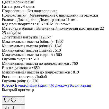
Цвет
:
Коричневый
Газ патрон
:
4 класс
Подголовник
:
Без подголовника
Подлокотники
:
Металлические с накладками из экокожи
Ролики
:
Для паркета. Диаметр штока 11 мм.
Код производителя
:
EC-370 M PU brown
Материал набивки
:
Вспененный полиуретан плотностью 22-
25 кг/куб.м
Допустимая нагрузка
:
120 кг
Максимальная высота (общая)
:
1290
Минимальная высота (общая)
:
1240
Минимальная высота сиденья
:
510
Максимальная высота сиденья
:
560
Глубина сиденья
:
510
Минимальная высота до подлокотников
:
760
Высота упаковки
:
650
Максимальная высота до подлокотников
:
810
Рост пользователя
:
Любой
Глубина (общая)
:
770
Кресло Everprof King (Кинг) M Экокожа Коричневый
Быстрый просмотр