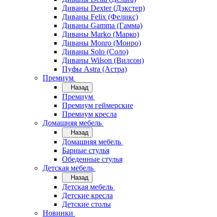
Диваны Dexter (Дэкстер)
Диваны Felix (Феликс)
Диваны Gamma (Гамма)
Диваны Marko (Марко)
Диваны Monro (Монро)
Диваны Solo (Соло)
Диваны Wilson (Вилсон)
Пуфы Astra (Астра)
Премиум
Назад
Премиум
Премиум геймерские
Премиум кресла
Домашняя мебель
Назад
Домашняя мебель
Барные стулья
Обеденные стулья
Детская мебель
Назад
Детская мебель
Детские кресла
Детские столы
Новинки