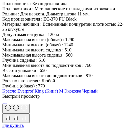
Подголовник
:
Без подголовника
Подлокотники
:
Металлические с накладками из экокожи
Ролики
:
Для паркета. Диаметр штока 11 мм.
Код производителя
:
EC-370 PU Black
Материал набивки
:
Вспененный полиуретан плотностью 22-
25 кг/куб.м
Допустимая нагрузка
:
120 кг
Максимальная высота (общая)
:
1290
Минимальная высота (общая)
:
1240
Минимальная высота сиденья
:
510
Максимальная высота сиденья
:
560
Глубина сиденья
:
510
Минимальная высота до подлокотников
:
760
Высота упаковки
:
650
Максимальная высота до подлокотников
:
810
Рост пользователя
:
Любой
Глубина (общая)
:
770
Кресло Everprof King (Кинг) M Экокожа Черный
Быстрый просмотр
Где купить