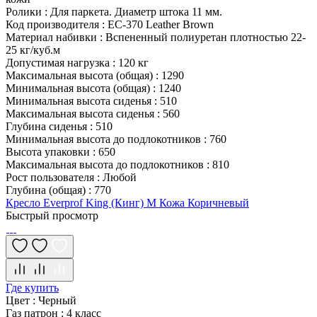
Ролики
:
Для паркета. Диаметр штока 11 мм.
Код производителя
:
EC-370 Leather Brown
Материал набивки
:
Вспененный полиуретан плотностью 22-
25 кг/куб.м
Допустимая нагрузка
:
120 кг
Максимальная высота (общая)
:
1290
Минимальная высота (общая)
:
1240
Минимальная высота сиденья
:
510
Максимальная высота сиденья
:
560
Глубина сиденья
:
510
Минимальная высота до подлокотников
:
760
Высота упаковки
:
650
Максимальная высота до подлокотников
:
810
Рост пользователя
:
Любой
Глубина (общая)
:
770
Кресло Everprof King (Кинг) M Кожа Коричневый
Быстрый просмотр
Где купить
Цвет
:
Черный
Газ патрон
:
4 класс