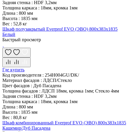
Задняя стенка
:
HDF 3,2мм
Толщина каркаса
:
18мм, кромка 1мм
Длина
:
800 мм
Высота
:
1835 мм
Вес
:
52,8 кг
Шкаф полузакрытый Everprof EVO (ЭВО) 800х383x1835
Белый
Быстрый просмотр
Где купить
Код производителя
:
254H004GU/DK/
Материал фасадов
:
ЛДСП/Стекло
Цвет фасадов
:
Дуб Пасадена
Толщина фасадов
:
ЛДСП 18мм, кромка 1мм; Стекло 4мм
Задняя стенка
:
HDF 3,2мм
Толщина каркаса
:
18мм, кромка 1мм
Длина
:
800 мм
Высота
:
1835 мм
Вес
:
80,8 кг
Шкаф комбинированный Everprof EVO (ЭВО) 800х383x1835
Кашемир/Дуб Пасадена