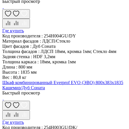
Быстрый просмотр
Где купить
Код производителя
:
254H004GU/DY
Материал фасадов
:
ЛДСП/Стекло
Цвет фасадов
:
Дуб Соната
Толщина фасадов
:
ЛДСП 18мм, кромка 1мм; Стекло 4мм
Задняя стенка
:
HDF 3,2мм
Толщина каркаса
:
18мм, кромка 1мм
Длина
:
800 мм
Высота
:
1835 мм
Вес
:
80,8 кг
Шкаф комбинированный Everprof EVO (ЭВО) 800х383x1835
Кашемир/Дуб Соната
Быстрый просмотр
Где купить
Код производителя
:
254H003GU/DK/