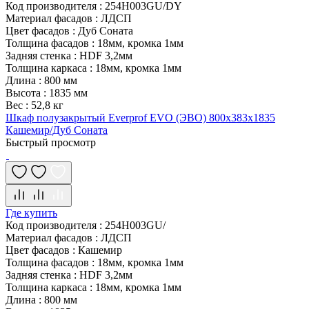
Код производителя
:
254H003GU/DY
Материал фасадов
:
ЛДСП
Цвет фасадов
:
Дуб Соната
Толщина фасадов
:
18мм, кромка 1мм
Задняя стенка
:
HDF 3,2мм
Толщина каркаса
:
18мм, кромка 1мм
Длина
:
800 мм
Высота
:
1835 мм
Вес
:
52,8 кг
Шкаф полузакрытый Everprof EVO (ЭВО) 800х383x1835
Кашемир/Дуб Соната
Быстрый просмотр
Где купить
Код производителя
:
254H003GU/
Материал фасадов
:
ЛДСП
Цвет фасадов
:
Кашемир
Толщина фасадов
:
18мм, кромка 1мм
Задняя стенка
:
HDF 3,2мм
Толщина каркаса
:
18мм, кромка 1мм
Длина
:
800 мм