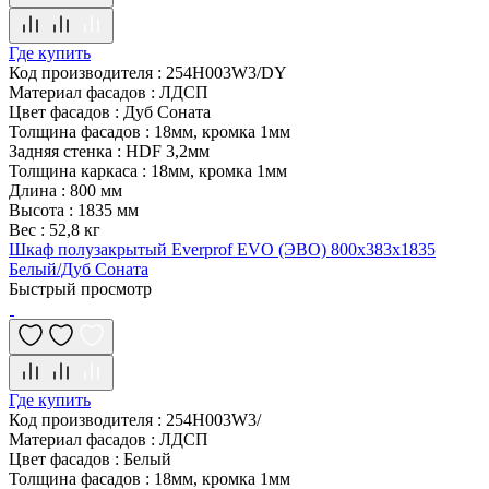
Где купить
Код производителя
:
254H003W3/DY
Материал фасадов
:
ЛДСП
Цвет фасадов
:
Дуб Соната
Толщина фасадов
:
18мм, кромка 1мм
Задняя стенка
:
HDF 3,2мм
Толщина каркаса
:
18мм, кромка 1мм
Длина
:
800 мм
Высота
:
1835 мм
Вес
:
52,8 кг
Шкаф полузакрытый Everprof EVO (ЭВО) 800х383x1835
Белый/Дуб Соната
Быстрый просмотр
Где купить
Код производителя
:
254H003W3/
Материал фасадов
:
ЛДСП
Цвет фасадов
:
Белый
Толщина фасадов
:
18мм, кромка 1мм