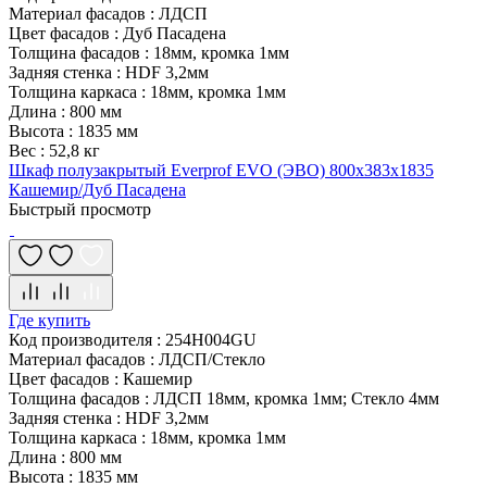
Материал фасадов
:
ЛДСП
Цвет фасадов
:
Дуб Пасадена
Толщина фасадов
:
18мм, кромка 1мм
Задняя стенка
:
HDF 3,2мм
Толщина каркаса
:
18мм, кромка 1мм
Длина
:
800 мм
Высота
:
1835 мм
Вес
:
52,8 кг
Шкаф полузакрытый Everprof EVO (ЭВО) 800х383x1835
Кашемир/Дуб Пасадена
Быстрый просмотр
Где купить
Код производителя
:
254H004GU
Материал фасадов
:
ЛДСП/Стекло
Цвет фасадов
:
Кашемир
Толщина фасадов
:
ЛДСП 18мм, кромка 1мм; Стекло 4мм
Задняя стенка
:
HDF 3,2мм
Толщина каркаса
:
18мм, кромка 1мм
Длина
:
800 мм
Высота
:
1835 мм