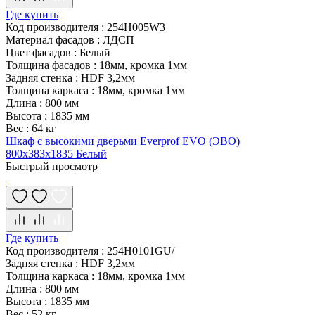
Где купить
Код производителя
:
254H005W3
Материал фасадов
:
ЛДСП
Цвет фасадов
:
Белый
Толщина фасадов
:
18мм, кромка 1мм
Задняя стенка
:
HDF 3,2мм
Толщина каркаса
:
18мм, кромка 1мм
Длина
:
800 мм
Высота
:
1835 мм
Вес
:
64 кг
Шкаф с высокими дверьми Everprof EVO (ЭВО)
800х383x1835 Белый
Быстрый просмотр
Где купить
Код производителя
:
254H0101GU/
Задняя стенка
:
HDF 3,2мм
Толщина каркаса
:
18мм, кромка 1мм
Длина
:
800 мм
Высота
:
1835 мм
Вес
:
52 кг