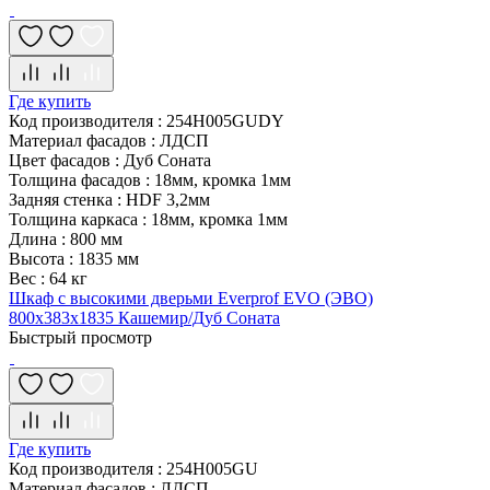
Где купить
Код производителя
:
254H005GUDY
Материал фасадов
:
ЛДСП
Цвет фасадов
:
Дуб Соната
Толщина фасадов
:
18мм, кромка 1мм
Задняя стенка
:
HDF 3,2мм
Толщина каркаса
:
18мм, кромка 1мм
Длина
:
800 мм
Высота
:
1835 мм
Вес
:
64 кг
Шкаф с высокими дверьми Everprof EVO (ЭВО)
800х383x1835 Кашемир/Дуб Соната
Быстрый просмотр
Где купить
Код производителя
:
254H005GU
Материал фасадов
:
ЛДСП