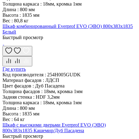
Толщина каркаса
:
18мм, кромка 1мм
Длина
:
800 мм
Высота
:
1835 мм
Вес
:
80,8 кг
Шкаф комбинированный Everprof EVO (ЭВО) 800х383x1835
Белый
Быстрый просмотр
Где купить
Код производителя
:
254H005GUDK
Материал фасадов
:
ЛДСП
Цвет фасадов
:
Дуб Пасадена
Толщина фасадов
:
18мм, кромка 1мм
Задняя стенка
:
HDF 3,2мм
Толщина каркаса
:
18мм, кромка 1мм
Длина
:
800 мм
Высота
:
1835 мм
Вес
:
64 кг
Шкаф с высокими дверьми Everprof EVO (ЭВО)
800х383x1835 Кашемир/Дуб Пасадена
Быстрый просмотр