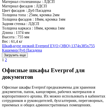
Материал столешницы
:
ЛДСП
Материал фасадов
:
ЛДСП
Цвет фасадов
:
Дуб Пасадена
Толщина топа
:
25мм, кромка 2мм
Толщина фасадов
:
18мм, кромка 1мм
Задняя стенка
:
ЛДСП
Толщина каркаса
:
18мм, кромка 1мм
Длина
:
1374 мм
Высота
:
755 мм
Вес
:
61,4 кг
Шкаф-купе низкий Everprof EVO (ЭВО) 1374х385х755
Кашемир/Дуб Пасадена
Загрузить еще
1
2
Офисные шкафы Everprof для
документов
Офисные шкафы Everprof предназначены для хранения
документов, папок, канцелярии, рабочих материалов и
корпоративного архива. Их можно использовать в кабинетах
сотрудников и руководителей, бухгалтериях, переговорных,
приемных и общих административных помещениях.