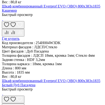
Вес
:
80,8 кг
Шкаф комбинированный Everprof EVO (ЭВО) 800х383x1835
Кашемир
Быстрый просмотр
Где купить
Код производителя
:
254H004W3DK
Материал фасадов
:
ЛДСП/Стекло
Цвет фасадов
:
Дуб Пасадена
Толщина фасадов
:
ЛДСП 18мм, кромка 1мм; Стекло 4мм
Задняя стенка
:
HDF 3,2мм
Толщина каркаса
:
18мм, кромка 1мм
Длина
:
800 мм
Высота
:
1835 мм
Вес
:
80,8 кг
Шкаф комбинированный Everprof EVO (ЭВО) 800х383x1835
Белый/Дуб Пасадена
Быстрый просмотр