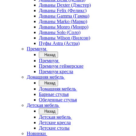
Диваны Dexter (Дэкстер)
Диваны Felix (Феликс)
Диваны Gamma (Гамма)
Диваны Marko (Марко)
Диваны Monro (Монро)
Диваны Solo (Соло)
Диваны Wilson (Вилсон)
Пуфы Astra (Астра)
Премиум
Назад
Премиум
Премиум геймерские
Премиум кресла
Домашняя мебель
Назад
Домашняя мебель
Барные стулья
Обеденные стулья
Детская мебель
Назад
Детская мебель
Детские кресла
Детские столы
Новинки