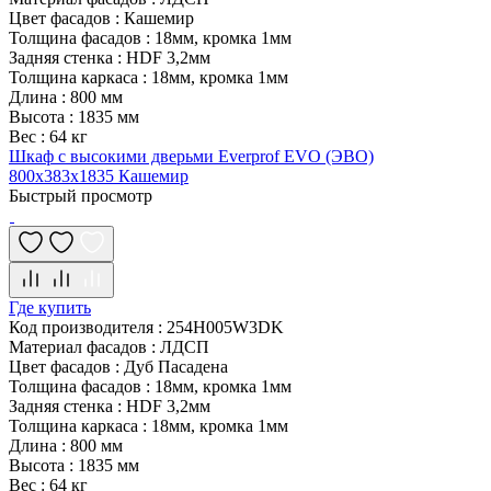
Цвет фасадов
:
Кашемир
Толщина фасадов
:
18мм, кромка 1мм
Задняя стенка
:
HDF 3,2мм
Толщина каркаса
:
18мм, кромка 1мм
Длина
:
800 мм
Высота
:
1835 мм
Вес
:
64 кг
Шкаф с высокими дверьми Everprof EVO (ЭВО)
800х383x1835 Кашемир
Быстрый просмотр
Где купить
Код производителя
:
254H005W3DK
Материал фасадов
:
ЛДСП
Цвет фасадов
:
Дуб Пасадена
Толщина фасадов
:
18мм, кромка 1мм
Задняя стенка
:
HDF 3,2мм
Толщина каркаса
:
18мм, кромка 1мм
Длина
:
800 мм
Высота
:
1835 мм
Вес
:
64 кг