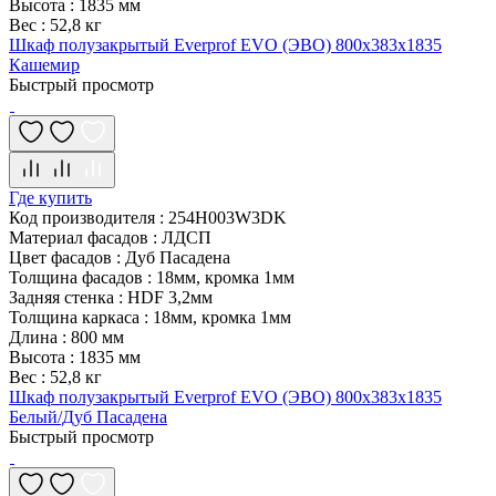
Высота
:
1835 мм
Вес
:
52,8 кг
Шкаф полузакрытый Everprof EVO (ЭВО) 800х383x1835
Кашемир
Быстрый просмотр
Где купить
Код производителя
:
254H003W3DK
Материал фасадов
:
ЛДСП
Цвет фасадов
:
Дуб Пасадена
Толщина фасадов
:
18мм, кромка 1мм
Задняя стенка
:
HDF 3,2мм
Толщина каркаса
:
18мм, кромка 1мм
Длина
:
800 мм
Высота
:
1835 мм
Вес
:
52,8 кг
Шкаф полузакрытый Everprof EVO (ЭВО) 800х383x1835
Белый/Дуб Пасадена
Быстрый просмотр