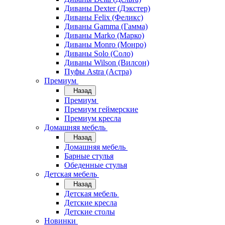
Диваны Dexter (Дэкстер)
Диваны Felix (Феликс)
Диваны Gamma (Гамма)
Диваны Marko (Марко)
Диваны Monro (Монро)
Диваны Solo (Соло)
Диваны Wilson (Вилсон)
Пуфы Astra (Астра)
Премиум
Назад
Премиум
Премиум геймерские
Премиум кресла
Домашняя мебель
Назад
Домашняя мебель
Барные стулья
Обеденные стулья
Детская мебель
Назад
Детская мебель
Детские кресла
Детские столы
Новинки