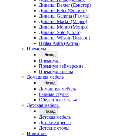
Диваны Dexter (Дэкстер)
Диваны Felix (Феликс)
Диваны Gamma (Гамма)
Диваны Marko (Марко)
Диваны Monro (Монро)
Диваны Solo (Соло)
Диваны Wilson (Вилсон)
Пуфы Astra (Астра)
Премиум
Назад
Премиум
Премиум геймерские
Премиум кресла
Домашняя мебель
Назад
Домашняя мебель
Барные стулья
Обеденные стулья
Детская мебель
Назад
Детская мебель
Детские кресла
Детские столы
Новинки