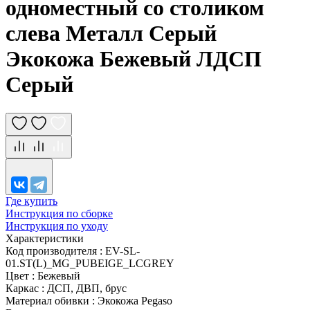
одноместный со столиком
слева Металл Серый
Экокожа Бежевый ЛДСП
Серый
Где купить
Инструкция по сборке
Инструкция по уходу
Характеристики
Код производителя
:
EV-SL-
01.ST(L)_MG_PUBEIGE_LСGREY
Цвет
:
Бежевый
Каркас
:
ДСП, ДВП, брус
Материал обивки
:
Экокожа Pegaso