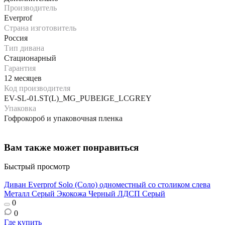
Производитель
Everprof
Страна изготовитель
Россия
Тип дивана
Стационарный
Гарантия
12 месяцев
Код производителя
EV-SL-01.ST(L)_MG_PUBEIGE_LСGREY
Упаковка
Гофрокороб и упаковочная пленка
Вам также может понравиться
Быстрый просмотр
Диван Everprof Solo (Соло) одноместный со столиком слева
Металл Серый Экокожа Черный ЛДСП Серый
0
0
Где купить