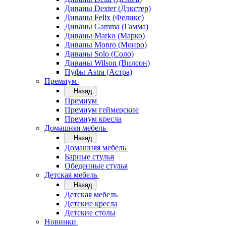
Диваны Dexter (Дэкстер)
Диваны Felix (Феликс)
Диваны Gamma (Гамма)
Диваны Marko (Марко)
Диваны Monro (Монро)
Диваны Solo (Соло)
Диваны Wilson (Вилсон)
Пуфы Astra (Астра)
Премиум
Назад
Премиум
Премиум геймерские
Премиум кресла
Домашняя мебель
Назад
Домашняя мебель
Барные стулья
Обеденные стулья
Детская мебель
Назад
Детская мебель
Детские кресла
Детские столы
Новинки