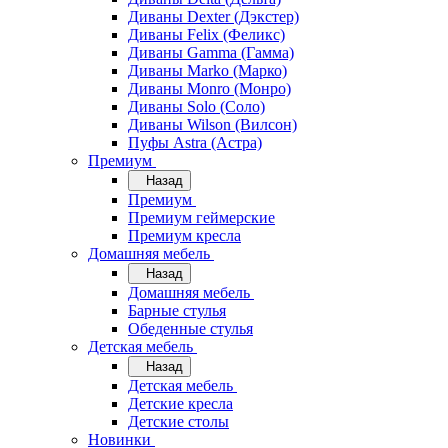
Диваны Dexter (Дэкстер)
Диваны Felix (Феликс)
Диваны Gamma (Гамма)
Диваны Marko (Марко)
Диваны Monro (Монро)
Диваны Solo (Соло)
Диваны Wilson (Вилсон)
Пуфы Astra (Астра)
Премиум
Назад
Премиум
Премиум геймерские
Премиум кресла
Домашняя мебель
Назад
Домашняя мебель
Барные стулья
Обеденные стулья
Детская мебель
Назад
Детская мебель
Детские кресла
Детские столы
Новинки