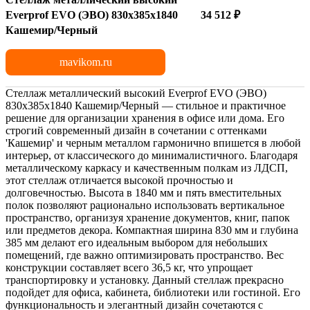
Everprof EVO (ЭВО) 830х385x1840
34 512 ₽
Кашемир/Черный
mavikom.ru
Стеллаж металлический высокий Everprof EVO (ЭВО)
830х385х1840 Кашемир/Черный — стильное и практичное
решение для организации хранения в офисе или дома. Его
строгий современный дизайн в сочетании с оттенками
'Кашемир' и черным металлом гармонично впишется в любой
интерьер, от классического до минималистичного. Благодаря
металлическому каркасу и качественным полкам из ЛДСП,
этот стеллаж отличается высокой прочностью и
долговечностью. Высота в 1840 мм и пять вместительных
полок позволяют рационально использовать вертикальное
пространство, организуя хранение документов, книг, папок
или предметов декора. Компактная ширина 830 мм и глубина
385 мм делают его идеальным выбором для небольших
помещений, где важно оптимизировать пространство. Вес
конструкции составляет всего 36,5 кг, что упрощает
транспортировку и установку. Данный стеллаж прекрасно
подойдет для офиса, кабинета, библиотеки или гостиной. Его
функциональность и элегантный дизайн сочетаются с