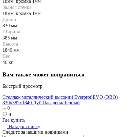
18мм, кромка 1мм
Задняя стенка
18мм, кромка 1мм
Длина
830 мм
Ширина
385 мм
Высота
1840 мм
Вес
46 кг
Вам также может понравиться
Быстрый просмотр
Стеллаж металлический высокий Everprof EVO (ЭВО)
С
830х385x1840 Дуб Пасадена/Черный
8
0
0
Где купить
Г
Назад к списку
Следите за нашими новинками