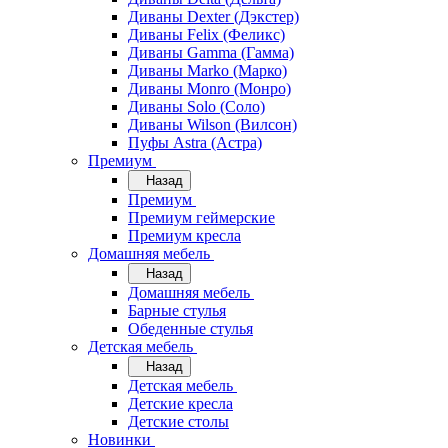
Диваны Dexter (Дэкстер)
Диваны Felix (Феликс)
Диваны Gamma (Гамма)
Диваны Marko (Марко)
Диваны Monro (Монро)
Диваны Solo (Соло)
Диваны Wilson (Вилсон)
Пуфы Astra (Астра)
Премиум
Назад
Премиум
Премиум геймерские
Премиум кресла
Домашняя мебель
Назад
Домашняя мебель
Барные стулья
Обеденные стулья
Детская мебель
Назад
Детская мебель
Детские кресла
Детские столы
Новинки