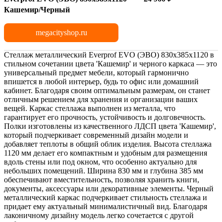
Кашемир/Черный
megacityshop.ru
Стеллаж металлический Everprof EVO (ЭВО) 830х385х1120 в
стильном сочетании цвета 'Кашемир' и черного каркаса — это
универсальный предмет мебели, который гармонично
впишется в любой интерьер, будь то офис или домашний
кабинет. Благодаря своим оптимальным размерам, он станет
отличным решением для хранения и организации ваших
вещей. Каркас стеллажа выполнен из металла, что
гарантирует его прочность, устойчивость и долговечность.
Полки изготовлены из качественного ЛДСП цвета 'Кашемир',
который подчеркивает современный дизайн модели и
добавляет теплоты в общий облик изделия. Высота стеллажа
1120 мм делает его компактным и удобным для размещения
вдоль стены или под окном, что особенно актуально для
небольших помещений. Ширина 830 мм и глубина 385 мм
обеспечивают вместительность, позволяя хранить книги,
документы, аксессуары или декоративные элементы. Черный
металлический каркас подчеркивает стильность стеллажа и
придает ему актуальный минималистичный вид. Благодаря
лаконичному дизайну модель легко сочетается с другой