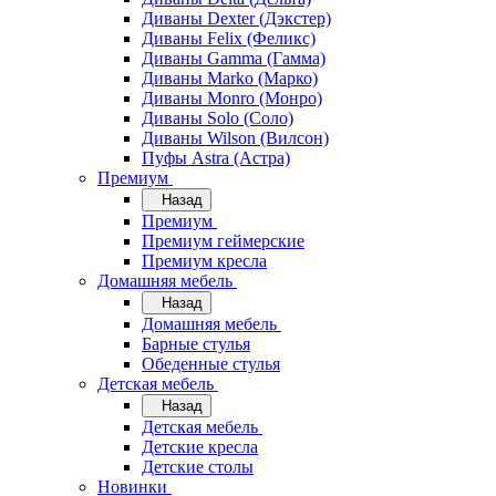
Диваны Dexter (Дэкстер)
Диваны Felix (Феликс)
Диваны Gamma (Гамма)
Диваны Marko (Марко)
Диваны Monro (Монро)
Диваны Solo (Соло)
Диваны Wilson (Вилсон)
Пуфы Astra (Астра)
Премиум
Назад
Премиум
Премиум геймерские
Премиум кресла
Домашняя мебель
Назад
Домашняя мебель
Барные стулья
Обеденные стулья
Детская мебель
Назад
Детская мебель
Детские кресла
Детские столы
Новинки