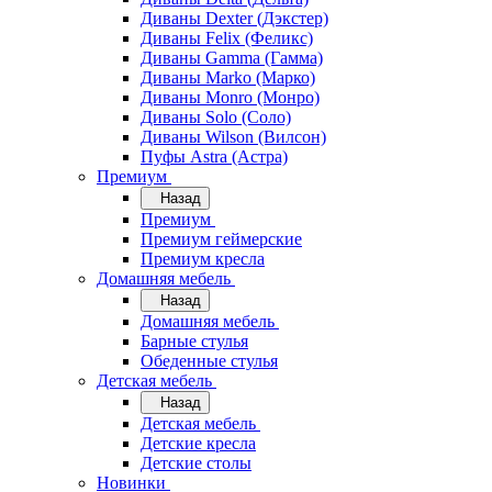
Диваны Dexter (Дэкстер)
Диваны Felix (Феликс)
Диваны Gamma (Гамма)
Диваны Marko (Марко)
Диваны Monro (Монро)
Диваны Solo (Соло)
Диваны Wilson (Вилсон)
Пуфы Astra (Астра)
Премиум
Назад
Премиум
Премиум геймерские
Премиум кресла
Домашняя мебель
Назад
Домашняя мебель
Барные стулья
Обеденные стулья
Детская мебель
Назад
Детская мебель
Детские кресла
Детские столы
Новинки